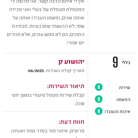
אין לי איתם הרבה קשר. אני מרוצה כי
המטפלת מטפלת של בעלי ואני מכירה
אותה שנים, ופשוט העבירו אותה על
שמי. לא הרגשתי שום בעיות. מבחינת
הזמנים, הם לא ממש עונים, אלא חוזרים
יום אחרי.
9
יהושוע ק
כללי
תאריך קבלת השירות:
06/2025
תיאור השירות:
שירות
8
קבלת שירות מטפל סיעודי במשך חצי
התאמה
9
שנה.
איכות (העובד)
8
חוות דעת:
מרוצים, איתני מור בסדר גמור ואנחנו