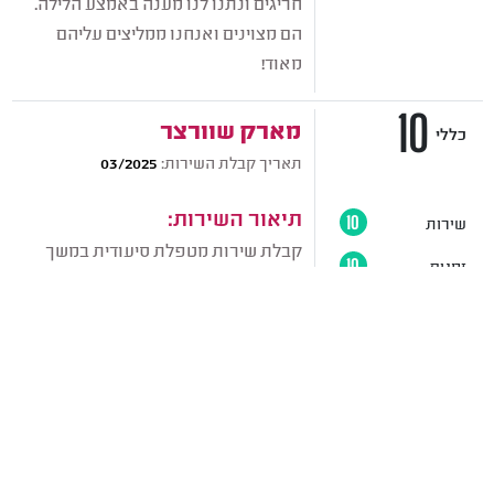
חריגים ונתנו לנו מענה באמצע הלילה.
הם מצוינים ואנחנו ממליצים עליהם
מאוד!
10
מארק שוורצר
כללי
תאריך קבלת השירות:
03/2025
תיאור השירות:
שירות
10
קבלת שירות מטפלת סיעודית במשך
זמנים
10
תשעה חודשים.
התאמה
10
חוות דעת:
איכות (העובד)
10
התהליך היה מצוין, הם מלווים אותנו
וכשאני צריך אותם ויש לי שאלות אני
כותב להם והם נותנים מענה מעולה, הם
ידידותיים מאוד ומסבירים הכול כמו