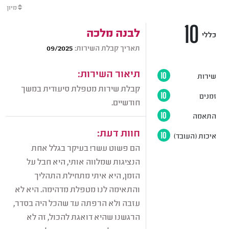
מיון
10
לבנה מלכה
כללי
תאריך קבלת השירות:
09/2025
תיאור השירות:
שירות
10
קבלת שירות מטפלת סיעודית במשך
זמנים
10
חודשיים.
התאמה
10
חוות דעת:
איכות (העובד)
10
הם פשוט עשר! בעיקר בגלל אחת
הנציגות שמלווה אותי, היא חבל על
הזמן, היא איתי מתחילת התהליך
והתאימה לנו מטפלת מדהימה. היא לא
עזבה ולא הרפתה עד שהכל היה בסדר,
הרגשנו שהיא דואגת להכול, זה לא