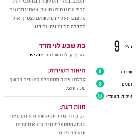
יתעכב. במלך הפגישה הם הסבירו לנו
הכול ונתנו מידע חשוב, אאחנו מרוצים
מהעובד ואני יודעת שאם נצטרך את
החברה הם זמינים עבורנו.
9
בת שבע לוי חדד
כללי
תאריך קבלת השירות:
05/2025
תיאור השירות:
שירות
9
קבלת שירות ממטפלת סיעודית במשך
זמנים
8
שנה וחצי.
איכות (העובד)
10
חוות דעת:
הם בסדר גמור והתקשורת איתם מאוד
טובה. המטפלת נדירה! היא מוסרית
ומאירת פנים.