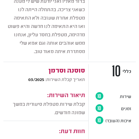
ברור מאליו ואני יודעת שיש לי מענה
כשאני צריכה. בהתחלה הייתה לנו
מטפלת אחרת שעזבה ולא התאימה
ואז היא התאימה לנו חדשה והיא פשוט
מדהימה, מטפלת בחסד עליון, אנחנו
ממש אוהבים אותה וגם אמא שלי
מסתדרת איתה מאוד טוב.
10
סוסנה וסרמן
כללי
תאריך קבלת השירות:
03/2025
תיאור השירות:
שירות
10
קבלת שירות מטפלת סיעודית במשך
זמנים
10
שמונה חודשים.
איכות (העובד)
10
חוות דעת: