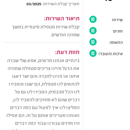
תאריך קבלת השירות:
03/2025
תיאור השירות:
שירות
10
קבלת שירות מטפלת סיעודית במשך
זמנים
10
שמונה חודשים.
התאמה
10
חוות דעת:
איכות (העובד)
10
בינתיים אנחנו מרוצים, אמא שלי שברה
את הרגל והיינו צריכים מטפלת שתהיה
איתה אז פנינו לחברה והם ישר דאגו
להתאים לנו מטפלת, הם ישבו והסבירו
לנו הכל מהבסיס, הסבירו לנו גם על
דברים שהם לא מחויבים להסביר לנו,
המליצו לנו איך לפעול עם כמה דברים
ואנחנו מעריכים אותם על זה. הם אפילו
היו זמינים עבורנו עבור כמה דברים