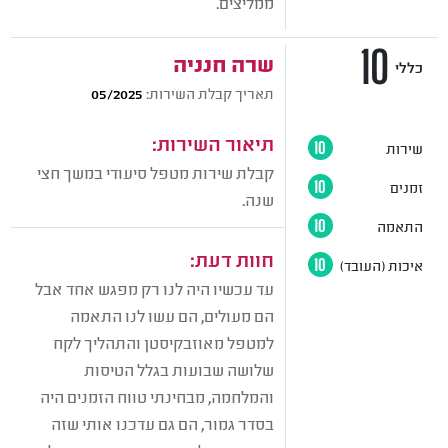
ממליצים.
10
שרה חנניה
כללי
תאריך קבלת השירות:
05/2025
תיאור השירות:
שירות
10
קבלת שירות מטפל סיעודי במשך חצי
זמנים
10
שנה.
התאמה
10
חוות דעת:
איכות (העובד)
10
עד עכשיו היה לנו רק מפגש אחד אבל
הם מעולים, הם עשו לנו התאמה
למטפל מאוזבקיסטן והתהליך לקח
שלושה שבועות בגלל הטיסות
והמלחמה, מבחינתי טווח הזמנים היה
בסדר גמור, הם גם עדכנו אותי שזה