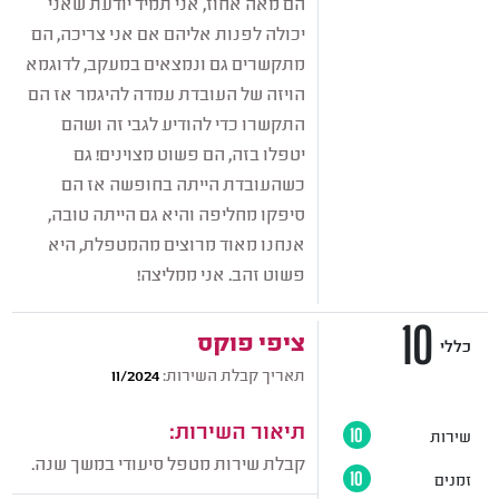
הם מאה אחוז, אני תמיד יודעת שאני
יכולה לפנות אליהם אם אני צריכה, הם
מתקשרים גם ונמצאים במעקב, לדוגמא
הויזה של העובדת עמדה להיגמר אז הם
התקשרו כדי להודיע לגבי זה ושהם
יטפלו בזה, הם פשוט מצוינים! גם
כשהעובדת הייתה בחופשה אז הם
סיפקו מחליפה והיא גם הייתה טובה,
אנחנו מאוד מרוצים מהמטפלת, היא
פשוט זהב. אני ממליצה!
10
ציפי פוקס
כללי
תאריך קבלת השירות:
11/2024
תיאור השירות:
שירות
10
קבלת שירות מטפל סיעודי במשך שנה.
זמנים
10