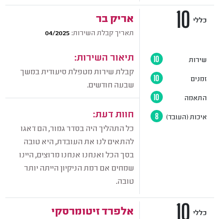
10
אריק בר
כללי
תאריך קבלת השירות:
04/2025
תיאור השירות:
שירות
10
קבלת שירות מטפלת סיעודית במשך
זמנים
10
שבעה חודשים.
התאמה
10
חוות דעת:
איכות (העובד)
8
כל התהליך היה בסדר גמור, הם דאגו
להתאים לנו את העובדת, היא טובה
בסך הכל ואנחנו אנחנו מרוצים, היינו
שמחים אם רמת הניקיון הייתה יותר
טובה.
10
אלפרד זיטומרסקי
כללי