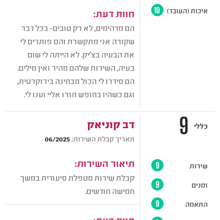
איכות (העובד)
10
חוות דעת:
הם מדהימים, לא רק טובים- בכל דבר
שקורה אני מתקשרת והם פותרים לי
את הבעיה בצ’יק. לא הייתה לי שום
בעיה, השירות שלהם מהיר ואין מילים.
הם סידרו לי הכול מבחינה בירוקרטית,
וגם כשהיו בחופש חזרו אליי וענו לי.
9
דב קוניאק
כללי
תאריך קבלת השירות:
06/2025
תיאור השירות:
שירות
9
קבלת שירות מטפלת סיעודית במשך
זמנים
9
חמישה חודשים.
התאמה
9
חוות דעת: