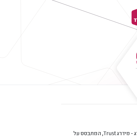
מחפשים חברה מומלצת להשמת מטפל סיעודי? חברת איתני מור קיבלה את תו האיכות של מידרג - מידרג Trust, המתבסס על