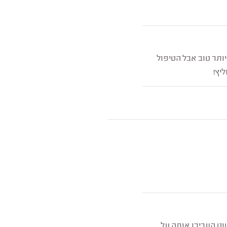
יותר טוב אבל הטיפול
יץ!
וט העבירו אותה על