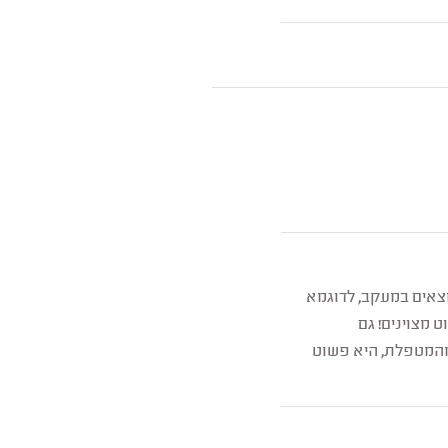
מצאים במעקב, לדוגמא
 מצוינים! גם
מהמטפלת, היא פשוט