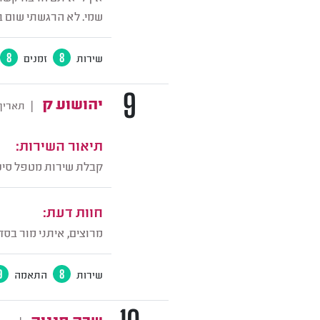
שמי. לא הרגשתי שום בע
שירות
8
זמנים
8
9
יהושוע ק
|
תאריך
תיאור השירות:
קבלת שירות מטפל סיעו
חוות דעת:
מרוצים, איתני מור בסד
שירות
8
התאמה
9
שרה חנניה