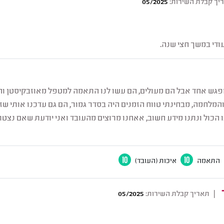
יך קבלת השירות:
05/2025
די במשך חצי שנה.
 מפגש אחד אבל הם מעולים, הם עשו לנו התאמה למטפל מאוזבקיסטן ו
המלחמה, מבחינתי טווח הזמנים היה בסדר גמור, הם גם עדכנו אותי שז
 הכול ונתנו מידע חשוב, אאחנו מרוצים מהעובד ואני יודעת שאם נצ
התאמה
10
איכות (העובד)
10
|
תאריך קבלת השירות:
05/2025