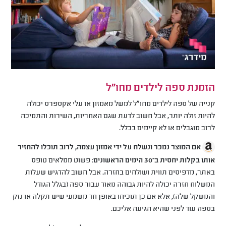
הזמנת ספה לילדים מחו"ל
קנייה של ספה לילדים מחו"ל למשל מאמזון או עלי אקספרס יכולה
להיות זולה יותר, אבל חשוב לדעת שגם האחריות, השירות והתמיכה
לרוב מוגבלים או לא קיימים בכלל.
אם המוצר נמכר ונשלח על ידי אמזון עצמה, לרוב תוכלו להחזיר
אותו בקלות יחסית ב־30 הימים הראשונים
: פשוט ממלאים טופס
באתר, מדפיסים תווית ושולחים בחזרה. אבל חשוב להדגיש שעלות
המשלוח חזרה יכולה להיות גבוהה מאוד עבור ספה (בגלל הגודל
והמשקל שלה), אלא אם כן תוכיחו באופן חד משמעי שיש תקלה או נזק
בספה עוד לפני שהיא הגיעה אליכם.