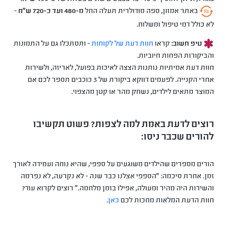
באתר אמזון, ספה מודולרית תעלה החל
מ-480 ועד כ-720 ש"ח
-
לא כולל דמי טיפול ומשלוח.
טיפ חשוב:
קראו
חוות דעת של לקוחות
- ותסתכלו גם על התמונות
והביקורות הפחות חיוביות.
חוות דעת אמיתיות נותנות הצצה לאיכות בפועל, לאריזה, ולשירות
אחרי הקנייה. לפעמים דווקא ביקורת של 3 כוכבים תספר לכם אם
המוצר מתאים לילדים, נשחק מהר או קטן מהצפוי.
רוצים לדעת באמת למה לצפות? פשוט תקשיבו
להורים שכבר ניסו:
הורים מספרים שהילדים משוגעים על ספפי, שהיא נוחה ועמידה לאורך
זמן. אחרת סיכמה: "הספפי אצלנו כבר שנה - לא נקרעה, לא נפרמה
והשירות היה מהיר ומעולה, אפילו בזמן מלחמה." רוצים לקרוא עוד?
חוות הדעת המלאות מחכות לכם
כאן
.