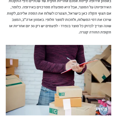
באמזון אירופה קיימת אמנם אחריות חוקית של שנתיים (לפי התקנות
האירופיות) על המוצר, אבל היא מופעלת ממרכזים באירופה. כלומר,
אם תצוץ תקלה כאן בישראל, תצטרכו לשלוח את הספה אליהם, לקוות
שיזכו את דמי המשלוח, ולחכות למוצר חלופי. באמזון ארה"ב, המצב
שונה וצריך לבדוק כל מוצר בנפרד - לפעמים יש רק 30 יום אחריות או
תקופת החזרה קצרה.