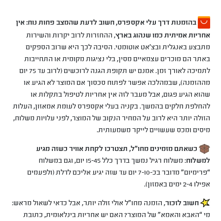
בהזמנות דרך עלי אקספרס, חשוב לדעת שהמצב פחות נוח: אין
אחריות אמיתית כמו שנהוג בארץ
, ההחזרות לרוב יקרות והשירות
מתבצע באנגלית ובצ'אט אוטומטי. הסיבה לכך היא שרוב הספקים
באתר הם מוכרים עצמאיים מסין, בלי נציגות מקומית או התחייבות
לתמיכה לאורך זמן. אמנם יש תקופת הגנה לרוכשים (לרוב עד 75 יום
מההזמנה), שבמהלכה אפשר לפתוח סכסוך אם המוצר לא הגיע או
שהוא הגיע פגום, אבל מעבר לזה אין אחריות לטיפול בתקלות או
להחלפת חלקים בהמשך. בקניה בעלי אקספרס לעומת אמאזון, העלות
הזולה יותר היא לרוב על המחיר הנקוב של המוצר, לפני עלויות משלוח,
מיסים ומכס שעשויים לייקר משמעותית.
כשאתם מזמינים מחו"ל, תצטרכו לקחת אוויר כשזה מגיע
למשלוח
: משלוח רגיל נמשך בדרך כלל 15-45 יום, וגם במשלוח
“פרימיום” מדובר בכ-7-10 יום עד שזה יגיע אליכם לדלת (ולפעמים
אפילו 2-4 ימים באמזון).
חשוב לזכור
, הזמנה מחו״ל אולי זולה יותר, אבל כדאי לשאול מראש:
מי “האבא והאמא” של המוצר? האם יש אחריות בינלאומית, כתובת