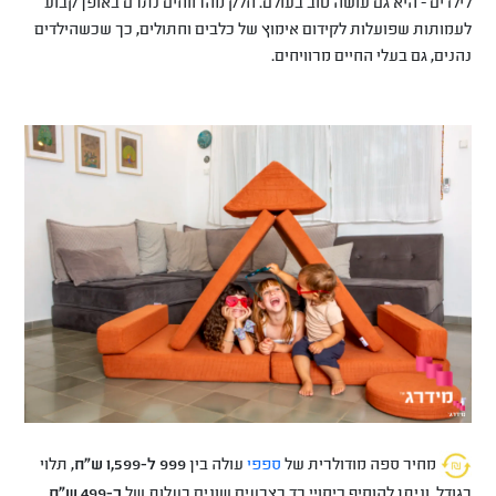
לילדים - היא גם עושה טוב בעולם. חלק מהרווחים נתרם באופן קבוע
לעמותות שפועלות לקידום אימוץ של כלבים וחתולים, כך שכשהילדים
נהנים, גם בעלי החיים מרוויחים.
מחיר ספה מודולרית של
ספפי
עולה בין
999 ל-1,599 ש"ח
, תלוי
בגודל, וניתן להוסיף כיסויי בד בצבעים שונים בעלות של
כ-499 ש"ח
.