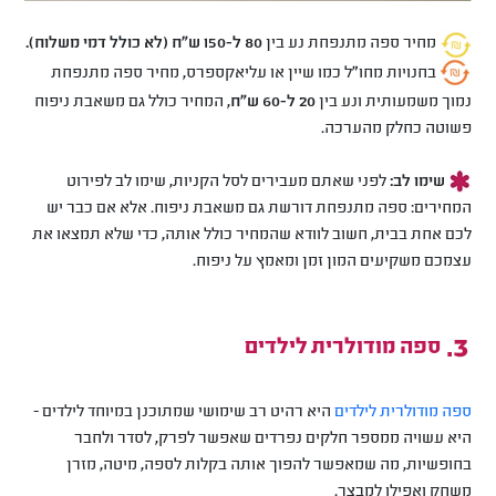
מחיר ספה מתנפחת נע בין
80 ל-150 ש"ח (לא כולל דמי משלוח).
בחנויות מחו"ל כמו שיין או עליאקספרס, מחיר ספה מתנפחת
נמוך משמעותית ונע בין
20 ל-60 ש"ח
, המחיר כולל גם משאבת ניפוח
פשוטה כחלק מהערכה.
שימו לב:
לפני שאתם מעבירים לסל הקניות, שימו לב לפירוט
המחירים: ספה מתנפחת דורשת גם משאבת ניפוח. אלא אם כבר יש
לכם אחת בבית, חשוב לוודא שהמחיר כולל אותה, כדי שלא תמצאו את
עצמכם משקיעים המון זמן ומאמץ על ניפוח.
ספה מודולרית לילדים
ספה מודולרית לילדים
היא רהיט רב שימושי שמתוכנן במיוחד לילדים -
היא עשויה ממספר חלקים נפרדים שאפשר לפרק, לסדר ולחבר
בחופשיות, מה שמאפשר להפוך אותה בקלות לספה, מיטה, מזרן
משחק ואפילו למבצר.