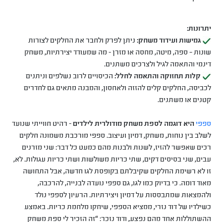
יתרונות:
גמישות ועידוד משחק:
ניתן לפרק ולחבר את החלקים לצורות
שונות – ספה, מיטה, מחסה או מזרן - מה שמעודד יצירתיות, משחק
דינמי והתאמה לגיל ולצרכים משתנים.
קלות תחזוקה והתאמה לחלל:
הכיסויים לרוב נשלפים וניתנים
לכביסה, החלקים קלים להזזה ולאחסון, והמבנה מתאים גם לחדרים
קטנים או משתנים.
ספפי
היא דוגמה לספת משחק מודולרית לילדים
- רהיט חווייתי שנועד
לשלב בין נוחות, משחק, דמיון ועיצוב. ספפי מורכבת משמונה חלקים
רכים שאפשר להזיז, לשנות ולבנות מהם כמעט כל דבר: שני מזרנים
עבים, שני בסיסים דקים, שתי כריות משולשות ושתי כריות עגולות. לא,
זו לא רשימת החלקים שקיבלתם בקופסת לגו חדשה, אבל התחושה
מאוד דומה. כי בדיוק כמו לגו, גם ספפי נועדה לבנייה, להרכבה,
ולהמצאות שמתבססות על דמיון ויצירתיות. הרעיון לספפי נולד
כשילדיו של דוד נזרי, ממציא הספפי, שיחקו מלחמת כריות. באמצע
ההשתוללות אחד מהם נפצע, ודוד נזכר: “זה הזכיר לי ספת משחק