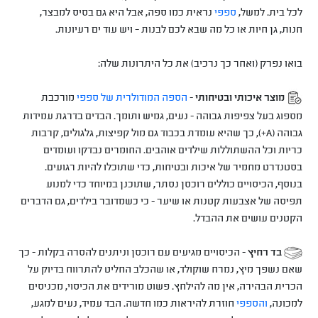
לכל בית. למשל,
ספפי
נראית כמו ספה, אבל היא גם בסיס למבצר,
חנות, גן חיות או כל מה שבא לכם לבנות – ויש עוד ים רעיונות.
בואו נפרק (ואחר כך נרכיב) את כל היתרונות שלה:
מוצר איכותי ובטיחותי
-
הספה המודולרית של ספפי
מורכבת
מספוג בעל צפיפות גבוהה - נעים, גמיש ותומך. הבדים בדרגת עמידות
גבוהה (A+), כך שהיא עומדת בכבוד גם מול קפיצות, גלגולים, קרבות
כריות וכל ההשתוללות שילדים אוהבים. החומרים נבדקו ועומדים
בסטנדרט מחמיר של איכות ובטיחות, כדי שתוכלו להיות רגועים.
בנוסף, הכיסויים כוללים רוכסן נסתר, שתוכנן במיוחד כדי למנוע
תפיסה של אצבעות קטנות או שיער - כי כשמדובר בילדים, גם הדברים
הקטנים עושים את ההבדל.
בד רחיץ
- הכיסויים מגיעים עם רוכסן וניתנים להסרה בקלות - כך
שאם נשפך מיץ, נמרח שוקולד, או שהכלב החליט להתרווח בדיוק על
הכרית הבהירה, אין מה להילחץ. פשוט מורידים את הכיסוי, מכניסים
למכונה,
והספפי
חוזרת להיראות כמו חדשה. הבד עמיד, נעים למגע,