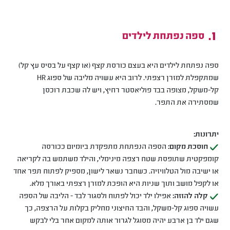
ספה נפתחת לילדים
ספה נפתחת לילדים היא בעצם כורסת קצף (או קצף על בסיס עץ קל)
שמתקפלת למזרן רצפתי. לרוב היא עשויה מליבה של ספוג HR
קל-משקל, מצופה בבד פוליאסטר רחיץ, ויש לה שכבת רוכסן
שמסתירה את התפר.
יתרונות:
חוסכת מקום:
הספה הנפתחת מתפקדת ביומיום ככורסה
קומפקטית שתופסת שטח רצפה מינימלי, והילד משתמש בה לקריאה
או ישיבה מול הטלוויזיה. כשחבר נשאר לישון, מספיק לפתוח תפר אחד
או לקפל מושב ותוך שניות היא הופכת למזרן רצפתי באורך מלא.
קלה להזזה:
אפילו ילד יכול לפתוח ולסגור לבד - הליבה של הספה
עשויה ספוג קל-משקל, והבד החיצוני מחליק בקלות על הרצפה, כך
שגם ילד בן ארבע יהיה מסוגל לגרור אותה למקום אחר בלי לבקש