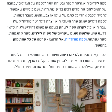
ספה לילדים היא גרסה קטנה ובטוחה יותר ״לספה של הגדולים”, בגובה
שמתאים להם, מחומרים רכים בלי פינות חדות, ועם כיסויים שאפשר
להסיר ולכבס אחרי כל כתם של שוקו או צבע גואש. מעבר לנוחות,
לספה לילדים יש גם ערך חינוכי: היא יוצרת לילד “טריטוריה” משלו
שבה הוא יכול לקרוא ספר, לשחק בשקט או פשוט להירגע ולנוח.
כדאי
לדעת שיש שלושה סוגים עיקריים של ספות לילדים: ספה מתנפחת,
ספה נפתחת
וספה מודולרית
. אל תדאגו – פרטנו על כל אחת מהן
בהמשך.
ולסיום, אם תהיתם לגבי הרכישה עצמה - היא ממש לא חייבת להיות
פרוצדורה מסובכת - אפשר להזמין אותה בקלות בארץ, עם דמי משלוח
סבירים, ואפילו למצוא אותה במחיר מוזל יותר אם מזמינים מחו"ל.