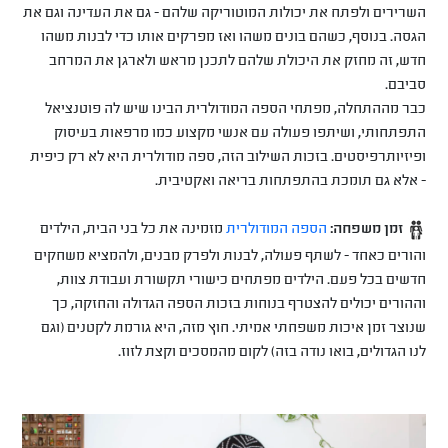
השרירים ולפתח את יכולות המוטוריקה שלהם - גם את העדינה וגם את
הגסה. בנוסף, כשהם בונים משהו ואז מפרקים אותו כדי לבנות משהו
חדש, זה מחזק את היכולת שלהם לתכנן מראש ולארגן את המרחב
סביבם.
כבר מההתחלה, מפתחי הספה המודולרית הבינו שיש לה פוטנציאל
התפתחותי, ושיתפו פעולה עם אנשי מקצוע כמו מרפאות בעיסוק
ופיזיותרפיסטים. בזכות השילוב הזה, ספה מודולרית היא לא רק כיפית
- אלא גם תומכת בהתפתחות בריאה ואקטיבית.
זמן משפחה:
הספה המודולרית
מזמינה את כל בני הבית, הילדים
והורים כאחד - לשתף פעולה, לבנות ולפרק מבנים, ולהמציא משחקים
חדשים בכל פעם. הילדים מפתחים כישורי תקשורת ועבודת צוות,
וההורים יכולים להצטרף בנוחות בזכות הספה הגדולה והחזקה, כך
שנוצר זמן איכות משפחתי אמיתי. חוץ מזה, היא גורמת לקטנים (וגם
לנו הגדולים, בואו נודה בזה) לקום מהמסכים וקצת לזוז.