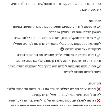
ספה מתנפחת היא ספה קלה וניידת שממלאים באוויר, בד”כ עשויה
מפלסטיק עבה.
יתרונות:
מתאימה לחדרים קטנים:
תופסת מעט מקום ומתאימה במיוחד
כשאין הרבה שטח פנוי בסלון או בחדר.
קלה וניידת:
שוקלת מעט, ניתנת לניפוח ופירוק בקלות, ואפשר
לקחת אותה ממקום למקום בלי מאמץ - פתרון נוח לטיולים ואפילו
לביקורים אצל סבא וסבתא 😉.
נוחות שקורצת למשחק:
ילדים אוהבים את התחושה הרכה
והקפיצית, מה שהופך אותה ללא רק נוחה, אלא גם ממש מהנה.
מחיר:
ספה מתנפחת לילדים היא בדרך כלל האופציה הזולה ביותר
ביחס לספות אחרות לילדים.
חסרונות:
פחות יציבה מספה רגילה:
במיוחד אם לא מנופחת עד הסוף. עלולה
לגרום לחוסר שיווי משקל, בעיקר אצל ילדים קטנים.
רגישה לפנצ'רים:
ספה מתנפחת עלולה להתפנצ’ר או לאבד אוויר
עם הזמן, מה שאומר שתצטרכו לנפח אותה מדי פעם ולבדוק שהכל