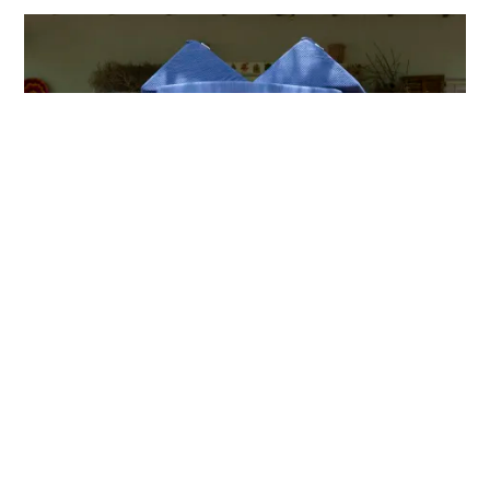
חושבים לרכוש ספה לילדים? מצוין - אבל חשוב
לדעת מאיפה.
כשמדובר ברהיט שגם הילדים יקפצו עליו, גם הכלב ינמנם עליו, וגם
הסלון שלכם ייראה איתו טוב - לא מתפשרים על איכות. בדיוק בשביל
זה יש את
תו האיכות של מידרג Trust
, החותמת שלנו לכך שהחברה
עומדת בסטנדרט הגבוה ביותר של אמינות, שירות ומקצועיות, לפי חוות