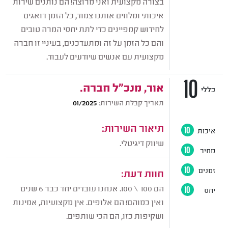
בצורה מקצועית ואני מרוצה! הם נותנים שירות
איכותי ומלווים אותנו צמוד, כל הזמן דואגים
לחידוש קמפיינים כדי לתת יחסי המרה טובים
והם כל הזמן על זה ומתעדכנים, בעיניי זו חברה
מקצועית עם אנשים שיודעים לעבוד.
10
אור, מנכ"ל חברה.
כללי
תאריך קבלת השירות:
01/2025
תיאור השירות:
איכות
10
שיווק דיגיטלי.
מחיר
10
זמנים
10
חוות דעת:
הם 100 \ 100. אנחנו עובדים יחד כבר 6 שנים
יחס
10
ואין כמוהם! הם אלופים. אין מקצועיות, אמינות
ושקיפות כזו, הם הכי שותפים.