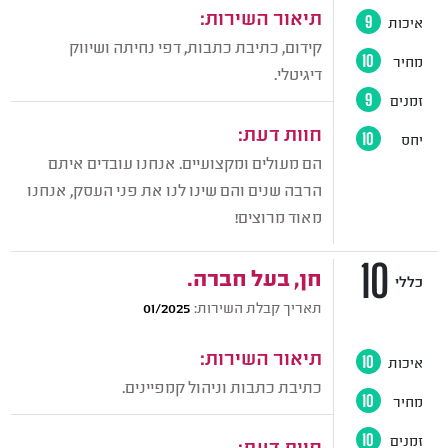
תיאור השירות:
איכות
9
קידום, כתיבת כתבות, דפי נחיתה ושיווק
מחיר
10
דיגיטלי.
זמנים
9
חוות דעת:
יחס
10
הם מעולים ומקצועיים. אנחנו עובדים איתם
הרבה שנים והם שינו לנו את פני העסק, אנחנו
מאוד מרוצים!
10
חן, בעל חברה.
כללי
תאריך קבלת השירות:
01/2025
תיאור השירות:
איכות
10
כתיבת כתבות וניהול קמפיינים.
מחיר
10
זמנים
10
חוות דעת: