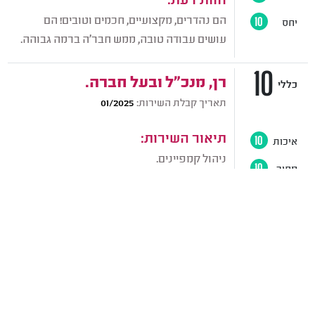
הם נהדרים, מקצועיים, חכמים וטובים! הם
יחס
10
עושים עבודה טובה, ממש חבר'ה ברמה גבוהה.
10
רן, מנכ"ל ובעל חברה.
כללי
תאריך קבלת השירות:
01/2025
תיאור השירות:
איכות
10
ניהול קמפיינים.
מחיר
10
זמנים
10
חוות דעת:
הם הכי טובים בעולם! אני עובד איתם כבר 10
יחס
10
שנים, חברה זהב אני ממש ממליץ עליהם.
10
ערן, בעלים של עסק לימי גיבוש
כללי
ותוכן.