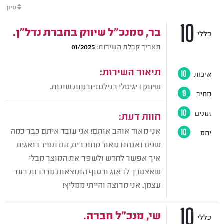
מיון
10
בר, סמנכ"ל שיווק בחברת נדל"ן.
כללי
תאריך קבלת השירות:
01/2025
תיאור השירות:
איכות
10
שיווק דיגיטלי בפלטפורמות שונות.
מחיר
9
זמנים
10
חוות דעת:
אני מאוד אוהב אותם! אני עובד איתם כבר כמה
יחס
10
שנים ואנחנו מאוד מחוברים, הם תמיד דואגים
איך אפשר לחדש ולשפר את המוצר מבלי
שאצטרך לדאוג ובסוף התוצאות מדברות בעד
עצמן. אני מרוצה והייתי ממליץ!
10
שי, מנכ"ל חברה.
כללי