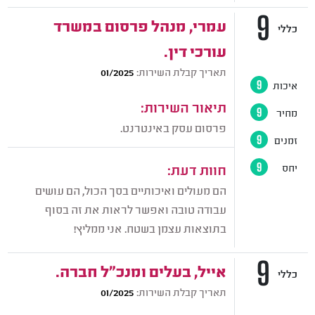
9
עמרי, מנהל פרסום במשרד
כללי
עורכי דין.
תאריך קבלת השירות:
01/2025
איכות
9
תיאור השירות:
מחיר
9
פרסום עסק באינטרנט.
זמנים
9
חוות דעת:
יחס
9
הם מעולים ואיכותיים בסך הכול, הם עושים
עבודה טובה ואפשר לראות את זה בסוף
בתוצאות עצמן בשטח. אני ממליץ!
9
אייל, בעלים ומנכ"ל חברה.
כללי
תאריך קבלת השירות:
01/2025