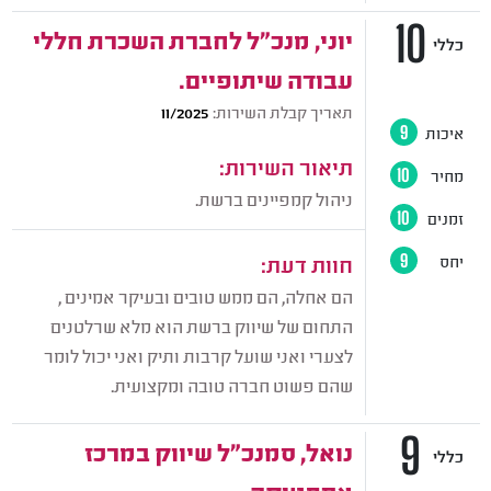
10
יוני, מנכ"ל לחברת השכרת חללי
כללי
עבודה שיתופיים.
תאריך קבלת השירות:
11/2025
איכות
9
תיאור השירות:
מחיר
10
ניהול קמפיינים ברשת.
זמנים
10
חוות דעת:
יחס
9
הם אחלה, הם ממש טובים ובעיקר אמינים ,
התחום של שיווק ברשת הוא מלא שרלטנים
לצערי ואני שועל קרבות ותיק ואני יכול לומר
שהם פשוט חברה טובה ומקצועית.
9
נואל, סמנכ"ל שיווק במרכז
כללי
אסתטיקה.