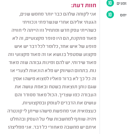
זמנים
10
חוות דעת:
אני לקוחה שלהם כבר יותר מחמש שנים,
יחס
10
הגעתי אליהם אחרי שנשרפתי ונכוויתי
כשהייתי עסק חדש ומתחיל וזו הייתה לי חוויה
מאוד מתקנת, הם היו סופר מקצועיים, זה לא
מופע של איש אחד, כלומר לכל דבר יש איש
מקצוע שמטפל בנושא אז זה מאוד מקצועי וזה
מאוד שירותי. יש להם זמינות גבוהה שזה מאוד
נוח. בתחום השיווק יש מלא הונאות לצערי אז
זה כל כך לא ברור מאליו למצוא מישהו אמין
שגם נותן תוצאות בשטח ובאמת עושה את
העבודה כמו שצריך. הכול מאוד מסודר והם
עושים את הדברים לעומק ובמקצועיות.
כעצמאית אני מחפשת מישהו שייתן לי קונטרה
ויהיה שותף למחשבות שלי על העסק ובהחלט
איתם יש מחשבה מאחורי כל דבר. אני ממליצה!