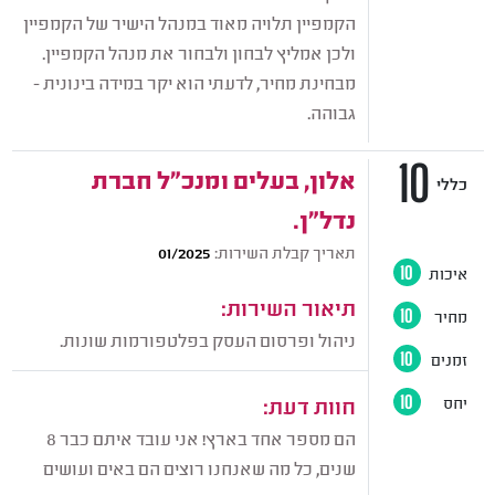
הקמפיין תלויה מאוד במנהל הישיר של הקמפיין
ולכן אמליץ לבחון ולבחור את מנהל הקמפיין.
מבחינת מחיר, לדעתי הוא יקר במידה בינונית -
גבוהה.
10
אלון, בעלים ומנכ"ל חברת
כללי
נדל"ן.
תאריך קבלת השירות:
01/2025
איכות
10
תיאור השירות:
מחיר
10
ניהול ופרסום העסק בפלטפורמות שונות.
זמנים
10
חוות דעת:
יחס
10
הם מספר אחד בארץ! אני עובד איתם כבר 8
שנים, כל מה שאנחנו רוצים הם באים ועושים