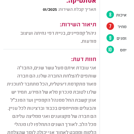
תאריך קבלת השירות:
01/2025
איכות
8
תיאור השירות:
מחיר
7
ניהול קמפיינים, בניית דפי נחיתה ועיצוב
זמנים
9
מודעות.
יחס
10
חוות דעת:
אני עובדת איתם מעל עשר שנים, החבר׳ה
שותפים להצלחת החברה שלנו. הם חברה
מאוד מתקדמת דיגיטלית, הכל מתחבר לתוכנית
שלנו לטובת סנכרון מלא של המידע. תמיד יש
אוזן קשבת החל ממנהל הקמפיין ועד המנכ״ל
והבעלים ומתייחסים בכבוד וברצינות לכל עניין.
הם חברה של מקצוענים ואני ממליצה עליהם
מכל הלב. לאורך השנים התחלפו לנו מנהלי
הלקוח וממבט לאחור אני יכולה לומר שהצלחת