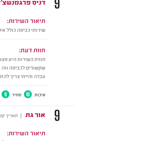
9
דניס פרגמנשצ'י
תיאור השירות:
שירותי כביסה כולל אי
חוות דעת:
חווית השירות היא מצו
שקשורים לכביסה וזה נ
עבדה והייתי צריך להזמ
איכות
10
מחיר
9
9
אור גת
|
תאריך קב
תיאור השירות: