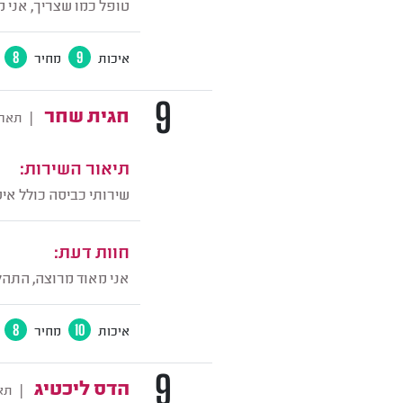
טופל כמו שצריך, אני מ
איכות
9
מחיר
8
9
חגית שחר
|
תארי
תיאור השירות:
שירותי כביסה כולל אי
חוות דעת:
אני מאוד מרוצה, התהלי
איכות
10
מחיר
8
9
הדס ליכטיג
|
תא