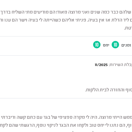
הם כבר כמה שנים ואני מרוצה מאוד! הם מודיעים מתי השליח בדרך ות
ד הדלת אז אין בעיה. פניתי אליהם כשהייתה לי בעיה וישר הם ענו והת
טת.
זמנים
10
יחס
10
בלת השירות:
11/2025
סוף והחזרה לבית הלקוח.
ממש הייתי מרוצה. היה לי מקרה ספציפי של בגד עם כתם קשה ודיברתי
ף, הם נתנו לי יחס טוב ולקחו את הבגד לניקוי נוסף, הרגשתי שהם לקח