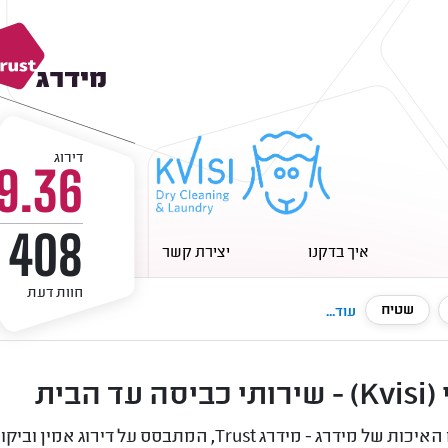
דירוג
9.36
408
איך בדקנו
יצירת קשר
חוות דעת
שטיח
עוד...
הבית
חברת כביסי (Kvisi) קיבלה את תו האיכות של מידרג - מידרג t