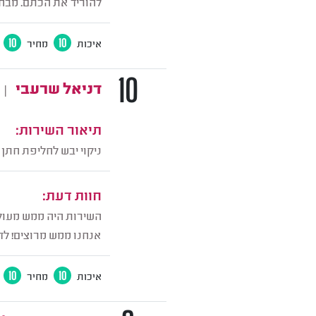
להוריד את הכתם. מבחינ
איכות
10
מחיר
10
10
דניאל שרעבי
|
תיאור השירות:
ניקוי יבש לחליפת חתן
חוות דעת:
השירות היה ממש מעולה!
אנחנו ממש מרוצים! לד
איכות
10
מחיר
10