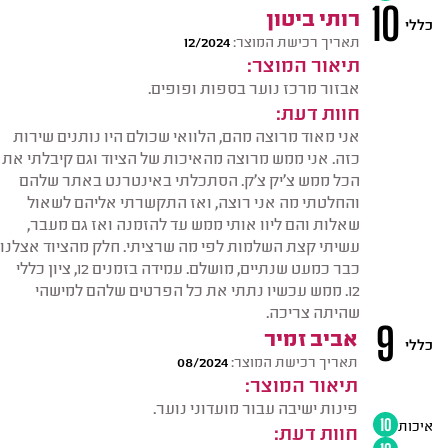
10
רותי ביטון
כללי
תאריך רכישת המוצר:
12/2024
תיאור המוצר:
אבזור מרכז נוער בספות ופופים.
חוות דעת:
אני מאוד מרוצה מהם, הלוואי שכולם היו נותנים שירות
כזה. אני ממש מרוצה מהאיכות של הציוד וגם קיבלתי את
הכל ממש צ'יק צ'ק. הסתכלתי באינטרנט באתר שלהם
והחלטתי מה אני רוצה, ואז התקשרתי אליהם לשאול
שאלות והם ליוו אותי ממש עד להזמנה ואז גם מעבר,
עשיתי קצת השלמות לפי מה שרציתי. חלק מהציוד אצלנו
כבר כמעט שנתיים, מושלם. עמידה בזמנים 12, ציון כללי
12. ממש עכשיו נתתי את כל הפרטים שלהם למישהי
שהיתה צריכה.
9
אביב זמיר
כללי
תאריך רכישת המוצר:
08/2024
תיאור המוצר:
פינות ישיבה עבור מועדוני נוער.
איכות
10
חוות דעת: