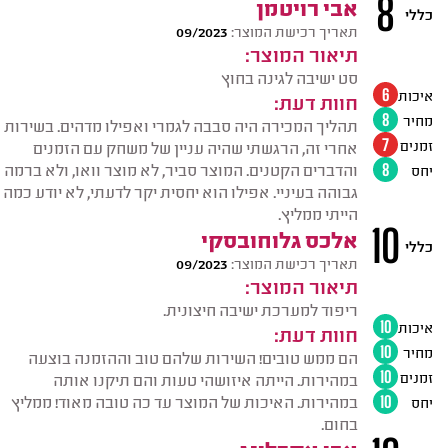
8
אבי רויטמן
כללי
תאריך רכישת המוצר:
09/2023
תיאור המוצר:
סט ישיבה לגינה בחוץ
איכות
6
חוות דעת:
מחיר
8
תהליך המכירה היה סבבה לגמרי ואפילו מדהים. בשירות
זמנים
7
אחרי זה, הרגשתי שהיה עניין של משחק עם הזמנים
והדברים הקטנים. המוצר סביר, לא מוצר וואו, ולא ברמה
יחס
8
גבוהה בעיניי. אפילו הוא יחסית יקר לדעתי, לא יודע כמה
הייתי ממליץ.
10
אלכס גלוחובסקי
כללי
תאריך רכישת המוצר:
09/2023
תיאור המוצר:
ריפוד למערכת ישיבה חיצונית.
איכות
10
חוות דעת:
מחיר
10
הם ממש טובים! השירות שלהם טוב וההזמנה בוצעה
זמנים
10
במהירות. הייתה איזושהי טעות והם תיקנו אותה
במהירות. האיכות של המוצר עד כה טובה מאוד! ממליץ
יחס
10
בחום.