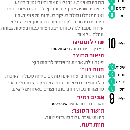
מחיר
10
הם היו מצוינים, עזרו לנו מאוד והיו דינמיים בנוגע
זמנים
8
לשינויים שהיה צורך לעשות. קיבלנו מהם הצעת מחיר
ואז התנהלנו מולם בעיקר בשיחות טלפוניות. היו
יחס
8
עיכובים פה ושם, לקח יחסית הרבה זמן אבל הם לא
איחרו מעבר למה שהתחייבו. הציוד עצמו באיכות גבוהה,
אחלה של ציוד.
10
עדי לוסטיגר
כללי
תאריך רכישת המוצר:
08/2024
תיאור המוצר:
פינת זולה, אדנית וריפודים לריהוט חוץ
איכות
10
חוות דעת:
מחיר
10
הם מקסימים, אחראים ונותנים שירות מעולה! האיכות
זמנים
10
של המוצרים מצוינת, וזמני האספקה היו מעולים. אני
מרוצה ורכשתי מהם שוב מוצרים שאמורים להגיע.
יחס
10
9
אביב זמיר
כללי
תאריך רכישת המוצר:
08/2024
תיאור המוצר:
פינות ישיבה עבור מועדוני נוער.
חוות דעת: