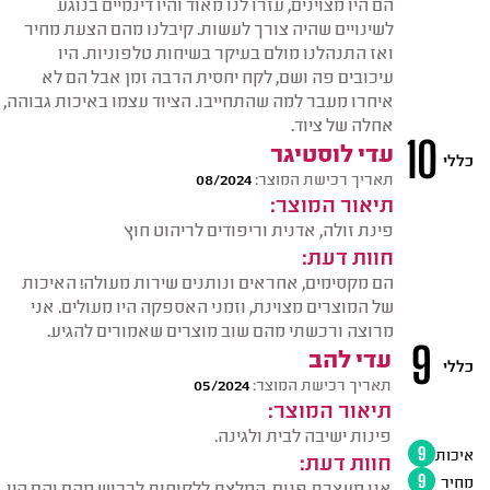
הם היו מצוינים, עזרו לנו מאוד והיו דינמיים בנוגע
לשינויים שהיה צורך לעשות. קיבלנו מהם הצעת מחיר
ואז התנהלנו מולם בעיקר בשיחות טלפוניות. היו
עיכובים פה ושם, לקח יחסית הרבה זמן אבל הם לא
איחרו מעבר למה שהתחייבו. הציוד עצמו באיכות גבוהה,
אחלה של ציוד.
10
עדי לוסטיגר
כללי
תאריך רכישת המוצר:
08/2024
תיאור המוצר:
פינת זולה, אדנית וריפודים לריהוט חוץ
חוות דעת:
הם מקסימים, אחראים ונותנים שירות מעולה! האיכות
של המוצרים מצוינת, וזמני האספקה היו מעולים. אני
מרוצה ורכשתי מהם שוב מוצרים שאמורים להגיע.
9
עדי להב
כללי
תאריך רכישת המוצר:
05/2024
תיאור המוצר:
פינות ישיבה לבית ולגינה.
איכות
9
חוות דעת:
מחיר
9
אני מעצבת פנים, המלצת ללקוחות לרכוש מהם והם היו