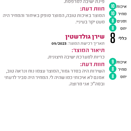
פינת ישיבה למרפסת.
איכות
10
חוות דעת:
מחיר
10
המוצר באיכות טובה, המוצר סופק באיחור והמחיר היה
זמנים
8
מעט יקר בעיניי.
יחס
8
8
שירן גולדשטין
כללי
תאריך רכישת המוצר:
09/2023
תיאור המוצר:
כריות למערכת ישיבה חיצונית.
איכות
9
חוות דעת:
מחיר
8
השירות היה בסדר גמור, המוצר עצמו נוח ונראה טוב,
יחס
8
אמנם לא איכותי כמו שהיה לי. המחיר היה סביר לדעתי
ובסה"כ אני מרוצה.