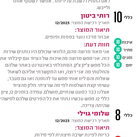
לאט התחילו לשבת עליו יותר. אפשר לשטוף אותו
ולייבש.
10
רותי ביטון
כללי
תאריך רכישת המוצר:
12/2023
תיאור המוצר:
אבזור מרכז נוער בספות ופופים.
איכות
10
חוות דעת:
מחיר
10
אני מאוד מרוצה מהם, הלוואי שכולם היו נותנים שירות
זמנים
10
כזה. אני ממש מרוצה מהאיכות של הציוד וגם קיבלתי את
הכל ממש צ'יק צ'ק. הסתכלתי באינטרנט באתר שלהם
יחס
10
והחלטתי מה אני רוצה, ואז התקשרתי אליהם לשאול
שאלות והם ליוו אותי ממש עד להזמנה ואז גם מעבר,
עשיתי קצת השלמות לפי מה שרציתי. חלק מהציוד
אצלנו כבר כמעט שנתיים, מושלם. עמידה בזמנים 12, ציון
כללי 12. ממש עכשיו נתתי את כל הפרטים שלהם למישהי
שהיתה צריכה.
8
שלומי גוילי
כללי
תאריך רכישת המוצר:
12/2023
תיאור המוצר:
כריות לפינת ישיבה חיצונית לפי מידות.