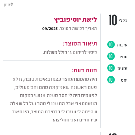
מיון
10
ליאת יוסיפוביץ
כללי
תאריך רכישת המוצר:
09/2025
תיאור המוצר:
איכות
10
כיסוי לריהוט גן כולל משלוח.
מחיר
10
זמנים
10
חוות דעת:
היה מהמם! המוצר עצמו באיכות טובה, זו לא
יחס
10
פעם ראשונה שאני קונה מהם והם מעולים,
לפעמים היה לי חסר מענה אנושי במקום
הוואטסאפ אבל הם ענו לי מהר ועל כל שאלה
שהייתה לי ועזרו לי בבחירת המוצר, היו מאוד
שירותיים ואני ממליצה!