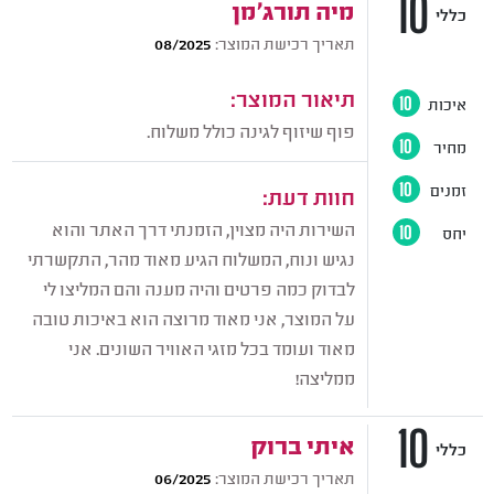
10
מיה תורג׳מן
כללי
תאריך רכישת המוצר:
08/2025
תיאור המוצר:
איכות
10
פוף שיזוף לגינה כולל משלוח.
מחיר
10
זמנים
10
חוות דעת:
השירות היה מצוין, הזמנתי דרך האתר והוא
יחס
10
נגיש ונוח, המשלוח הגיע מאוד מהר, התקשרתי
לבדוק כמה פרטים והיה מענה והם המליצו לי
על המוצר, אני מאוד מרוצה הוא באיכות טובה
מאוד ועומד בכל מזגי האוויר השונים. אני
ממליצה!
10
איתי ברוק
כללי
תאריך רכישת המוצר:
06/2025