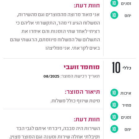
זמנים
10
חוות דעת:
אני מאוד מרוצה מהמוצרים וגם מהשירות,
יחס
10
המשלוח הגיע די מהר, התקשרתי אליהם כי
רציתי לאחד שתי הזמנות והם איחדו את
התשלום של המשלוח מיוזמתם, הרגשתי שהם
באים לקראתי. אני ממליצה!
10
מוחמד זועבי
כללי
תאריך רכישת המוצר:
08/2025
תיאור המוצר:
איכות
10
מיטת שיזוף כולל משלוח.
מחיר
10
זמנים
10
חוות דעת:
השירות היה סבבה, דיברתי איתם לגבי הבד
יחס
10
וקיבלתי אחלה שירות ומענה וגם המוצר מצוין.