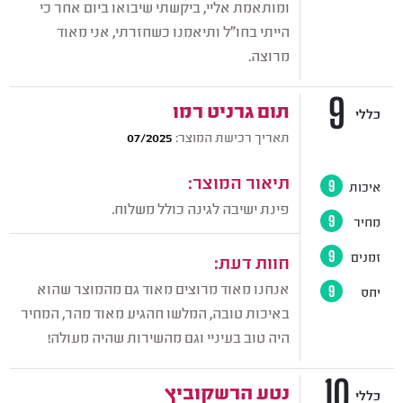
ומותאמת אליי, ביקשתי שיבואו ביום אחר כי
הייתי בחו"ל ותיאמנו כשחזרתי, אני מאוד
מרוצה.
9
תום גרניט רמו
כללי
תאריך רכישת המוצר:
07/2025
תיאור המוצר:
איכות
9
פינת ישיבה לגינה כולל משלוח.
מחיר
9
זמנים
9
חוות דעת:
אנחנו מאוד מרוצים מאוד גם מהמוצר שהוא
יחס
9
באיכות טובה, המלשו חהגיע מאוד מהר, המחיר
היה טוב בעיניי וגם מהשירות שהיה מעולה!
10
נטע הרשקוביץ
כללי