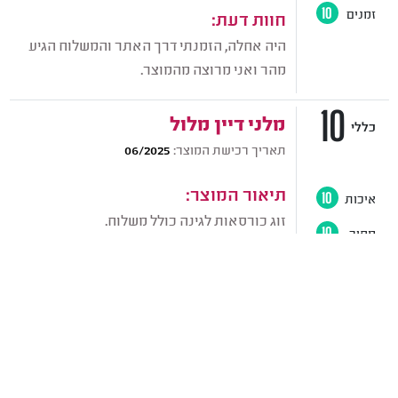
זמנים
10
חוות דעת:
היה אחלה, הזמנתי דרך האתר והמשלוח הגיע
מהר ואני מרוצה מהמוצר.
10
מלני דיין מלול
כללי
תאריך רכישת המוצר:
06/2025
תיאור המוצר:
איכות
10
זוג כורסאות לגינה כולל משלוח.
מחיר
10
זמנים
10
חוות דעת:
היה בסדר גמור, הייתה לי איזו טעות בהזמנה
יחס
10
שעשיתי והם תיקנו אותה תוך שנייה בלי בעיות
ובלי קשיים, הם לקחו חזרה את המוצר והביאו
לי את מה שרציתי בלי עלות נוספת, הם היו
ממש אחלה!