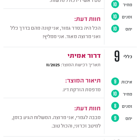
מחיר
10
זמנים
10
חוות דעת:
הכל היה בסדר גמור, אני קונה מהם בדרך כלל
יחס
10
ואני מרוצה מאוד. אני ממליץ!
9
דרור אמיתי
כללי
תאריך רכישת המוצר:
11/2025
תיאור המוצר:
איכות
9
מדפסת ‏הזרקת דיו.
מחיר
10
זמנים
8
חוות דעת:
סבבה לגמרי, אני מרוצה. המשלוח הגיע בזמן,
יחס
9
למיטב זכרוני, והכול טוב.