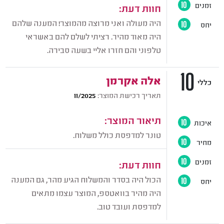
זמנים
10
חוות דעת:
היה מעולה ואני מרוצה מהמוצר! המענה שלהם
יחס
10
היה מאוד מהיר. רציתי לשלם להם באשראי
טלפוני והם חזרו אליי בשעה סבירה.
10
אלה אקרמן
כללי
תאריך רכישת המוצר:
11/2025
תיאור המוצר:
איכות
10
טונר למדפסת כולל משלוח.
מחיר
10
זמנים
10
חוות דעת:
הכול היה בסדר והמשלוח הגיע מהר, גם המענה
יחס
10
היה מהיר בוואטספ, המוצר עצמו מתאים
למדפסת ועובד טוב.