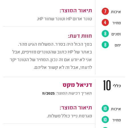
תיאור המוצר:
איכות
7
‏טונר אדום HP ו‏טונר ‏שחור HP.
מחיר
4
זמנים
8
חוות דעת:
בסך הכול היה בסדר. המשלוח הגיע מהר.
יחס
8
באתר של HP כתוב שהטונרים מזויפים, אבל
אני לא יודע אם זה נכון. המחיר של הטונר יקר
לדעתי, אבל זה לא קשור אליהם.
10
דניאל מקס
כללי
תאריך רכישת המוצר:
11/2025
תיאור המוצר:
איכות
10
מגרסת נייר כולל משלוח.
מחיר
10