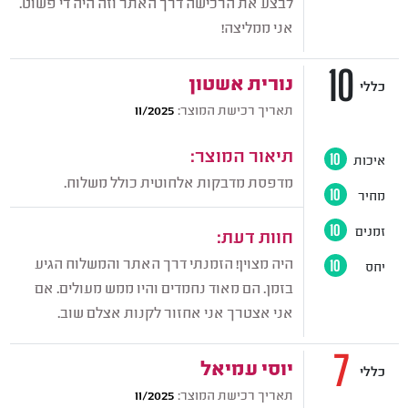
לבצע את הרכישה דרך האתר וזה היה די פשוט.
אני ממליצה!
10
נורית אשטון
כללי
תאריך רכישת המוצר:
11/2025
תיאור המוצר:
איכות
10
מדפסת מדבקות אלחוטית כולל משלוח.
מחיר
10
זמנים
10
חוות דעת:
היה מצוין! הזמנתי דרך האתר והמשלוח הגיע
יחס
10
בזמן. הם מאוד נחמדים והיו ממש מעולים. אם
אני אצטרך אני אחזור לקנות אצלם שוב.
7
יוסי עמיאל
כללי
תאריך רכישת המוצר:
11/2025