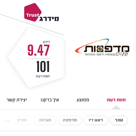
דירוג
9.47
101
חוות דעת
חוות דעת
ממוצע
איך בדקנו
יצירת קשר
טונר
ראש דיו
מדפסת
מגרסה
סורק
עוד...