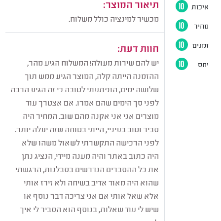
תיאור המוצר:
איכות
10
מכשיר למינציה כולל משלוח.
מחיר
10
זמנים
10
חוות דעת:
יש להם שירות מעולה! המשלוח הגיע מהר,
יחס
10
ההזמנה הייתה קלה, המוצר הגיע ממש תוך
שלושה ימים, הופתעתי לטובה כי זה הגיע הרבה
לפני סך הימים שהם אמרו. אם אצטרך עוד
מוצרים אני אני אקנה מהם שוב. המחיר היה
סביר וטוב בעיניי, הייתי בטוחה שזה יעלה יותר.
לפני הרכישה התקשרתי לשאול משהו שלא
היה כתוב באתר והיה מענה מיידי, הנציג נתן
את כל ההסברים הנדרשים בסבלנות, הרגשתי
שהוא היה מאוד אדיב בשיחה ולא זירז אותי
אלא שאל אותי אם אני צריכה דבר נוסף או
שיש לי עוד שאלות, בנוסף הוא הסביר לי איך