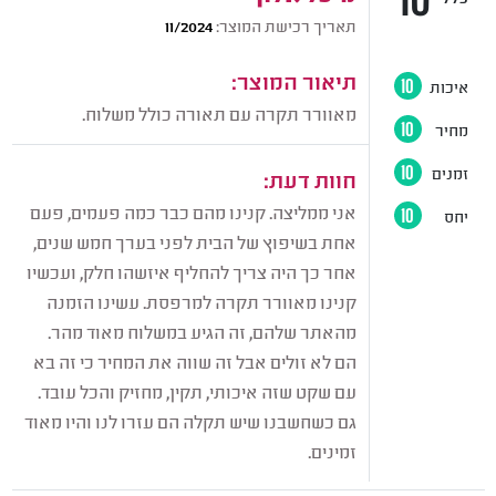
תאריך רכישת המוצר:
11/2024
תיאור המוצר:
איכות
10
מאוורר תקרה עם תאורה כולל משלוח.
מחיר
10
זמנים
10
חוות דעת:
אני ממליצה. קנינו מהם כבר כמה פעמים, פעם
יחס
10
אחת בשיפוץ של הבית לפני בערך חמש שנים,
אחר כך היה צריך להחליף איזשהו חלק, ועכשיו
קנינו מאוורר תקרה למרפסת. עשינו הזמנה
מהאתר שלהם, זה הגיע במשלוח מאוד מהר.
הם לא זולים אבל זה שווה את המחיר כי זה בא
עם שקט שזה איכותי, תקין, מחזיק והכל עובד.
גם כשחשבנו שיש תקלה הם עזרו לנו והיו מאוד
זמינים.