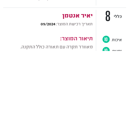
8
יאיר אנטמן
כללי
תאריך רכישת המוצר:
09/2024
תיאור המוצר:
איכות
10
מאוורר תקרה עם תאורה כולל התקנה.
זמנים
10
יחס
10
חוות דעת:
המוצרים שלהם אחלה אבל המתקין שהגיע היה
ממש לא מקצועי והעבודה שלו לא הייתה טובה.
מבחינת היחס של סטאר עצמה היה ממש בסדר.
אני לא יודע להגיד מבחינת המחיר כי לא קניתי
מאוורר בשום מקום אחר.
10
אור ג'וארי
כללי