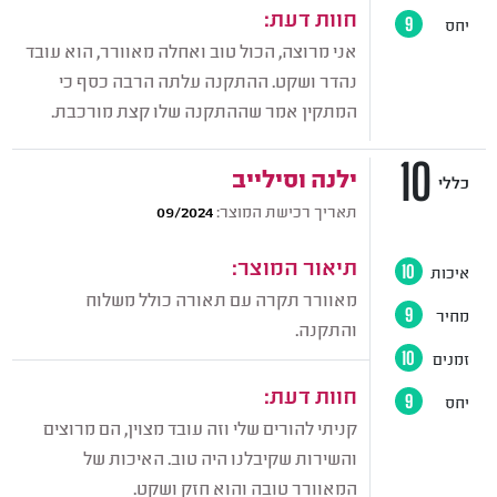
חוות דעת:
יחס
9
אני מרוצה, הכול טוב ואחלה מאוורר, הוא עובד
נהדר ושקט. ההתקנה עלתה הרבה כסף כי
המתקין אמר שההתקנה שלו קצת מורכבת.
10
ילנה וסילייב
כללי
תאריך רכישת המוצר:
09/2024
תיאור המוצר:
איכות
10
מאוורר תקרה עם תאורה כולל משלוח
מחיר
9
והתקנה.
זמנים
10
חוות דעת:
יחס
9
קניתי להורים שלי וזה עובד מצוין, הם מרוצים
והשירות שקיבלנו היה טוב. האיכות של
המאוורר טובה והוא חזק ושקט.