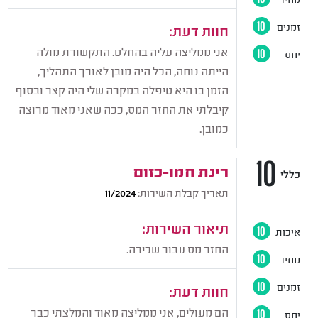
זמנים
10
חוות דעת:
אני ממליצה עליה בהחלט. התקשורת מולה
יחס
10
הייתה נוחה, הכל היה מובן לאורך התהליך,
הזמן בו היא טיפלה במקרה שלי היה קצר ובסוף
קיבלתי את החזר המס, ככה שאני מאוד מרוצה
כמובן.
10
רינת חמו-כזום
כללי
תאריך קבלת השירות:
11/2024
תיאור השירות:
איכות
10
החזר מס עבור שכירה.
מחיר
10
זמנים
10
חוות דעת:
הם מעולים, אני ממליצה מאוד והמלצתי כבר
יחס
10