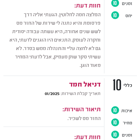
זמנים
10
חוות דעת:
המלצה חמה לחלוטין. הגעתי אליה דרך
יחס
10
פרסומת והיא נתנה לי שירות של החזר מס
לשש שנים אחורה, היא עשתה עבודה יסודית
וחקרה לעומק. התנאים היו הוגנים לדעתי, היא
גם לא לחצה עליי והתנהלה ממש בסדר. לא
עשיתי סקר שוק מעמיק, אבל לדעתי המחיר
מאוד הוגן.
10
דניאל חמד
כללי
תאריך קבלת השירות:
01/2025
תיאור השירות:
איכות
10
החזר מס לשכיר.
מחיר
10
זמנים
10
חוות דעת: