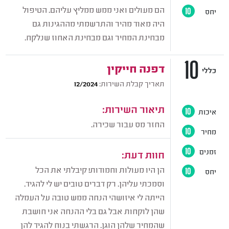
הם מעולים ואני ממש ממליץ עליהם. הטיפול
יחס
10
היה מאוד מהיר והתרשמתי מההגינות גם
מבחינת המחיר וגם מבחינת האחוז שנלקח.
10
דפנה חייקין
כללי
תאריך קבלת השירות:
12/2024
תיאור השירות:
איכות
10
החזר מס עבור שכירה.
מחיר
10
זמנים
10
חוות דעת:
הן היו מעולות וחמודות! קיבלתי את הכל
יחס
10
וסמכתי עליהן. רק דברים טובים יש לי להגיד.
הייתה לי איזושהי הנחה ממש טובה על העמלה
שהן לוקחות אבל גם בלי ההנחה אני חושבת
שהמחיר שלהן הוגן. הרגשתי בנוח להגיד להן