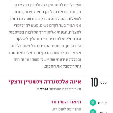
שאין לי כח להתעסק בזה ולהבין בזה אז הן
פשוט עשו את הכל. הן תמיד זמינות, עונות
לשאלות בסבלנות. זה רק בנות שזה גם נחמד,
אני תמיד בעד לקדם נשים. מגיע להן לגמרי
להצליח. הגעתי אליהן דרך המלצות בפייסבוק
וגם המלצתי לחברים. כל התהליך לא לקח
הרבה זמן, הן תמיד הסבירו הכל ואמרו לי מה
אני צריכה לעשות. הכסף עבר אליי מאוד מהר
ובכלל לא ידעתי שמגיע לי משהו אז זה היה
נחמד לקבל את הסכום.
10
אינה אלכסנדרה וינשטיין זרצקי
כללי
תאריך קבלת השירות:
11/2024
תיאור השירות:
איכות
10
החזר מס לשכירה.
מחיר
10