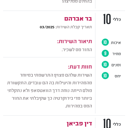
בהחלט ממליצה!
10
בר אברהם
כללי
תאריך קבלת השירות:
03/2025
תיאור השירות:
איכות
10
החזר מס לשכיר.
מחיר
9
זמנים
10
חוות דעת:
השירות שלהם מצוין! התרשמתי במיוחד
יחס
10
מהמהירות והיעילות בה הם עובדים. התקשורת
מולם הייתה נוחה דרך הוואטסאפ ולא נתקלתי
ביותר מדי בירוקרטיה כך שקיבלתי את החזר
המס במהירות.
10
דין פביאן
כללי