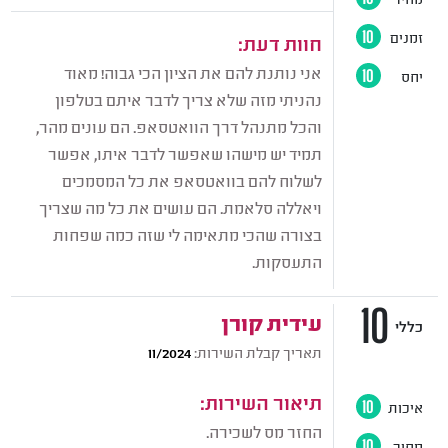
זמנים
10
חוות דעת:
אני נותנת להם את הציון הכי גבוה! מאוד
יחס
10
נהניתי מזה שלא צריך לדבר איתם בטלפון
והכל מתנהל דרך הוואטסאפ. הם עונים מהר,
תמיד יש מישהו שאפשר לדבר איתו, אפשר
לשלוח להם בוואטסאפ את כל המסמכים
ויאללה סלאמת. הם עושים את כל מה שצריך
בצורה שהכי מתאימה לי שזה כמה שפחות
התעסקות.
10
עידית קורן
כללי
תאריך קבלת השירות:
11/2024
תיאור השירות:
איכות
10
החזר מס לשכירה.
מחיר
10