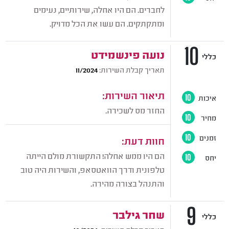
לחברים. הם היו אחלה, שירותיים, נעימים
ומתקתקים. הם עשו את הכל מדויק.
10
נועה פינשמידט
כללי
תאריך קבלת השירות:
11/2024
תיאור השירות:
איכות
10
החזר מס לשכירה.
מחיר
10
זמנים
10
חוות דעת:
הם היו ממש אחלה! התקשורת מולם הייתה
יחס
10
טלפונית ודרך הוואטסאפ, והשירות היה טוב
והתנהל בצורה מהירה.
9
שחר גילבר
כללי