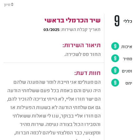
מיון
9
שיר הכרמלי בראשי
כללי
תאריך קבלת השירות:
03/2025
תיאור השירות:
איכות
9
החזר מס לשכירה.
מחיר
9
זמנים
9
חוות דעת:
הם מעולים! אני חייבת לומר שהמענה שלהם
יחס
9
היה נעים והם באמת בכל פעם ששלחתי הודעה
הם ישר חזרו אליי, לא הייתי צריכה להזכיר להם,
גם אם שלחתי הודעה לא בשעות הפעילות אז
הם חזרו אליי בבוקר, ענו לי שאלות ששאלתי
והסבירו הכול בצורה נעימה. שירות מהיר
ומקצועי, כבר המלצתי עליהם לכמה חברות,