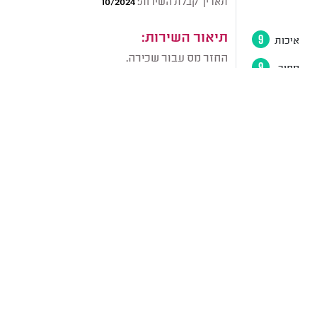
תאריך קבלת השירות:
10/2024
תיאור השירות:
איכות
9
החזר מס עבור שכירה.
מחיר
9
זמנים
9
חוות דעת:
אני מרוצה והמלצתי עליהם להרבה אנשים. הם
יחס
9
טיפלו בהכל די בזריזות. מבחינת מענה, המענה
העיקרי שלהם הוא בווטסאפ, הם עונים מהר
ותמיד היו זמינים לכל שאלה. הם נתנו לי הנחה
כי אני מילואימניקית וזה היה ממש נחמד מצידם.
10
מור מגן
כללי
תאריך קבלת השירות:
10/2024
תיאור השירות:
איכות
10
החזר מס עבור שכירה.