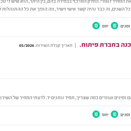
ת המחיר לגמרי. החלק המרכזי בבחירה בהם, בין היתר, הוא שיש לי ט
ל השנים, זה כבר נהיה קשר אישי וישיר, וזה הופך את כל ההתנהלות ל
זמנים
10
יחס
10
נה בחברת פיתוח.
|
תאריך קבלת השירות:
05/2026
 זמינים ועוזרים במה שצריך, תמיד נותנים יד. לדעתי המחיר של השירו
זמנים
10
יחס
10