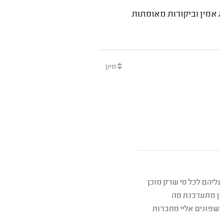
של מידרג - מידרג Trust, המתבסס על דירוג אמין וביקורות מאומתות
מיון
 ממליצה עליהם לכל מי שרק מוכן
מן מתעדכנת מה
כשפונים אליי מחברות