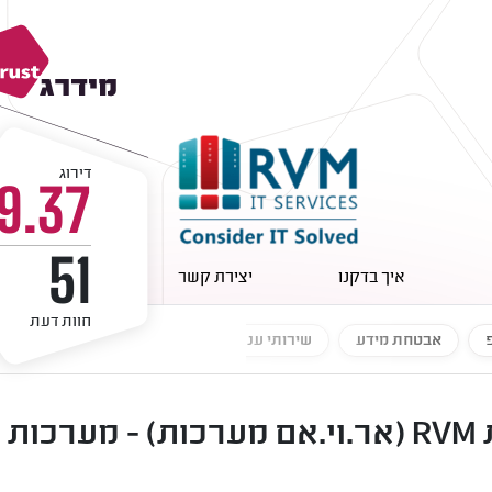
דירוג
9.37
51
איך בדקנו
יצירת קשר
חוות דעת
אבטחת מידע
שירותי ענן
תמיכה טכנית
עוד...
חוות דעת על חברת RVM (אר.וי.אם מערכות) -