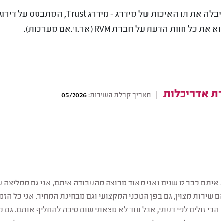
חברת RVM (אר.וי.אם מערכות) קיבלה את תו האיכות 
ות הדעת על חברת RVM (אר.וי.אם מערכות).
ת אדריכלות
|
תאריך קבלת השירות:
05/2026
אני באופן אישי עובדת איתם כבר 17 שנים ואני מאוד מרוצה מהעבודה איתם, אני גם
 שירות מצוין, גם בפן הטכני המקצועי וגם מבחינת המחיר. אני כל הז
הכי זולים לפי דעתי, אבל עוד לא מצאתי שום סיבה להחליף אותם. גם 