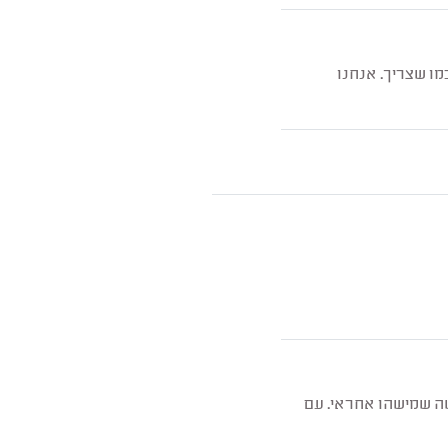
מו שצריך. אנחנו
שה שמישהו אחראי. עם