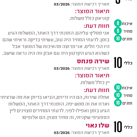
תאריך רכישת המוצר:
03/2026
תיאור המוצר:
קוניאק כולל משלוח.
איכות
8
חוות דעת:
מחיר
9
אני ממליץ עליהם. הזמנתי דרך האתר, המשלוח הגיע
זמנים
10
בזמן. לדעתי המחיר היה טוב, עשיתי בדיקה וראיתי שהם
היו הכי זולים. אני מרוצה מהאיכות של המוצר אבל
כשהוא הגיע הקרטון היה עם אבק וזה היה נראה שישב.
10
שירה פנחס
כללי
תאריך רכישת המוצר:
03/2026
תיאור המוצר:
יין כולל משלוח.
איכות
10
חוות דעת:
מחיר
10
אחלה שירות, הם היו זריזים, הביאו בדיוק את מה שרציתי
זמנים
10
וארזו את זה ממש יפה. הזמנתי דרך האתר, המשלוח
הגיע בזמן ואפילו לפני. לדעתי המחירים מצוינים ליין
הספציפי שקניתי, זה מחיר מצוין. הם אלופים!
10
שלו נאוי
כללי
תאריך רכישת המוצר:
03/2026