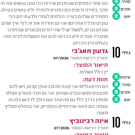
מחיר
10
הם אחד הספקים שנותנים שירות הכי טוב! עושים את זה
זמנים
10
מהר, במידה ורוצים הם נותנים להחזיר ולא עושים בעיות.
המחירים שלהם בעייני הולמים לגמרי ולדעתי הם הכי
יחס
10
טובים מכל האתרים!! אני גם מודדת את זה לפי איך שהם
עם מבוגרים, למשל יש לי שני דודים מבוגרים שהזמינו
מחברה אחרת ולא הכניסו להם את המשלוח לבית ופה -
בעולם היין הכניסו.
10
גדעון חאג'בי
כללי
תאריך רכישת המוצר:
07/2026
תיאור המוצר:
יין כולל משלוח.
איכות
10
חוות דעת:
מחיר
10
הם היו מעולים! אני קונה מהם באופן קבוע, ויש להם
זמנים
10
מבצעים ממש טובים ושווים. אני גם חבר מועדון אצלם
ומזמין בדרך כלל גם מהאתר וגם הולך לרכוש בחנות
יחס
10
עצמה. הם מאוד שירותיים ונחמדים, אני בהחלט ממליץ
מאוד!
10
אינה רבינוביץ
כללי
תאריך רכישת המוצר:
07/2026
תיאור המוצר: