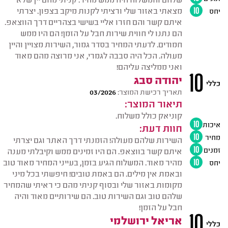
מצאתי באזור שלי ורציתי לקנות מיקב בצפון. יצרתי
יחס
10
איתם קשר והם חזרו אליי בשישי בצהריים דרך הווצאפ.
הם נתנו לי חווית שירות חבל על הזמן! הם היו ממש
חמודים. לדעתי המחיר בסדר גמור, השירות מצויין והיין
מעולה. הכל היה סבבה לגמרי, אני מרוצה מהם מאוד
ואני ממליצה עליהם!
10
יהודה סבג
כללי
תאריך רכישת המוצר:
03/2026
תיאור המוצר:
קוניאק כולל משלוח.
איכות
10
חוות דעת:
מחיר
10
השירות שלהם מעולה! הזמנתי דרך האתר וגם יצרתי
זמנים
10
איתם קשר בווצאפ. הם היו זמינים ממש וקיבלתי מענה
מהיר מאוד. המשלוח הגיע בזמן, בעייני המחיר מאוד טוב
יחס
10
ובאמת אין מילים. הם באמת טובים! חיפשתי בכל מיני
מקומות באזור שלי ובסוף קניתי מהם כי ראיתי שהמחיר
שלהם טוב וגם השירות טוב. הם שירותיים מאוד והיה
חבל על הזמן!
10
אריאל ירושלמי
כללי