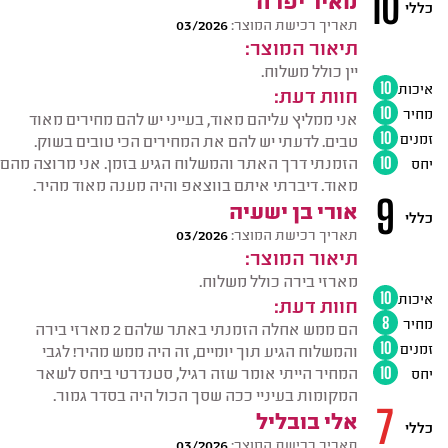
10
כללי
תאריך רכישת המוצר:
03/2026
תיאור המוצר:
יין כולל משלוח.
איכות
10
חוות דעת:
מחיר
10
אני ממליץ עליהם מאוד, בעייני יש להם מחירים מאוד
זמנים
10
טבים. לדעתי יש להם את המחירים הכי טובים בשוק.
הזמנתי דרך האתר והמשלוח הגיע בזמן. אני מרוצה מהם
יחס
10
מאוד. דיברתי איתם בווצאפ והיה מענה מאוד מהיר.
9
אורי בן ישעיה
כללי
תאריך רכישת המוצר:
03/2026
תיאור המוצר:
מארזי בירה כולל משלוח.
איכות
10
חוות דעת:
מחיר
8
הם ממש אחלה הזמנתי באתר שלהם 2 מארזי בירה
זמנים
10
והמשלוח הגיע תוך יומיים, זה היה ממש מהיר! לגבי
המחיר הייתי אומר שזה רגיל, סטנדרטי ביחס לשאר
יחס
10
המקומות בעיניי ככה שסך הכול היה בסדר גמור.
7
אלי בובליל
כללי
תאריך רכישת המוצר:
03/2026