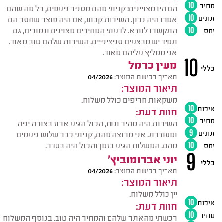
מחיר
10
הם היו מצויינים! קניתי מהם מספר פעמים, כל מה שהם
זמנים
10
אמרו היה נכון. השירות קבוע, אם היה מוצר שחסר הם
התקשרו לוודא. לדעתי המחירים מצוינים ונמוכים, גם
יחס
10
תמיד יש מבצעים ספציפיים. השירות שלהם טוב מאוד.
אני ממליץ עליהם מאוד.
10
מעין כרמל
כללי
תאריך רכישת המוצר:
04/2026
תיאור המוצר:
משקאות חריפים כולל משלוח.
איכות
10
חוות דעת:
מחיר
10
השירות היה מהיר ונוח, הכול הגיע ארוז בצורה יפה
זמנים
9
ומסודרת. אני מרוצה מהם, קניתי כבר שלוש פעמים
מהם. המשלוח הגיע בזמן והכול היה בסדר.
יחס
10
9
יוני אברומוביץ'
כללי
תאריך רכישת המוצר:
04/2026
תיאור המוצר:
יין כולל משלוח.
איכות
10
חוות דעת:
מחיר
10
רכשתי מהאתר שלהם והמחיר היה טוב. בנוסף המשלוח