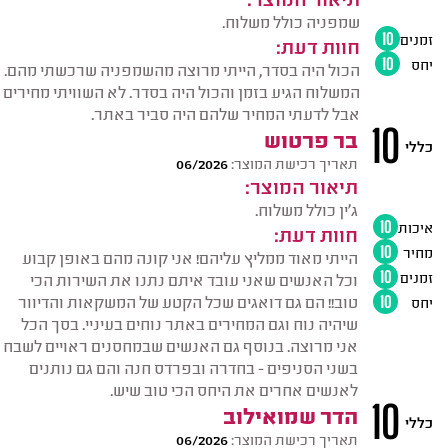
שמפניה כולל משלוח.
זמנים
10
חוות דעת:
יחס
10
הכול היה בסדר, הייתי מרוצה מהשמפניה שרכשתי מהם.
המשלוח הגיע בזמן והכול היה בסדר. לא השוויתי מחירים
אבל לדעתי המחיר שלהם היה סביר באתר.
10
בר פרטוש
כללי
תאריך רכישת המוצר:
06/2026
תיאור המוצר:
ג'ין כולל משלוח.
איכות
10
חוות דעת:
מחיר
10
הייתי מאוד ממליץ עליהם! אני קונה מהם באופן קבוע
זמנים
10
וכל האנשים שאני עובד איתם נתנו את השירות הכי
טוב!! הם גם דואגים שכל הקטע של המשקאות והדיוור
יחס
10
שיהיה נוח וגם המחירים באתר נוחים בעיניי. בסך הכל
אני מרוצה. בנוסף גם האנשים שבמחסנים ראויים לשבח
בשני הסניפים - בחדרה ובפרדס חנה והם גם נותנים
לאנשים אחרים את היחס הכי טוב שיש.
10
הדר שמואילוב
כללי
תאריך רכישת המוצר:
06/2026