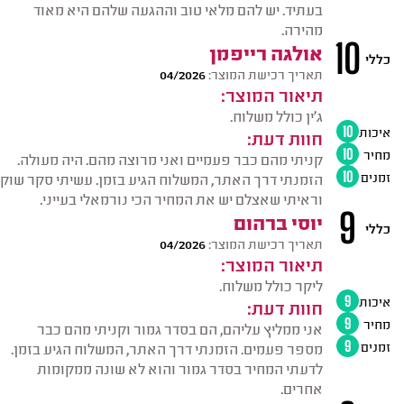
בעתיד. יש להם מלאי טוב וההגעה שלהם היא מאוד
מהירה.
10
אולגה רייפמן
כללי
תאריך רכישת המוצר:
04/2026
תיאור המוצר:
ג'ין כולל משלוח.
איכות
10
חוות דעת:
מחיר
10
קניתי מהם כבר פעמיים ואני מרוצה מהם. היה מעולה.
זמנים
10
הזמנתי דרך האתר, המשלוח הגיע בזמן. עשיתי סקר שוק
וראיתי שאצלם יש את המחיר הכי נורמאלי בעייני.
9
יוסי ברהום
כללי
תאריך רכישת המוצר:
04/2026
תיאור המוצר:
ליקר כולל משלוח.
איכות
9
חוות דעת:
מחיר
9
אני ממליץ עליהם, הם בסדר גמור וקניתי מהם כבר
זמנים
9
מספר פעמים. הזמנתי דרך האתר, המשלוח הגיע בזמן.
לדעתי המחיר בסדר גמור והוא לא שונה ממקומות
אחרים.