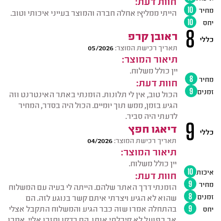
חוות דעת:
מחיר
10
הייתי ממליץ! אחלה חברה והמוצר בעייני איכותי וטוב.
יחס
10
8
ראובן קרפ
כללי
תאריך רכישת המוצר:
05/2026
תיאור המוצר:
יין כולל משלוח.
מחיר
8
חוות דעת:
זמנים
9
הכול טוב, אין לי תלונות. הזמנתי באתר האינטרנט וזה
הגיע בזמן, ממש תוך יומיים. הכול היה בסדר, המחיר
לדעתי היה סביר.
9
דיאגו חפץ
כללי
תאריך רכישת המוצר:
04/2026
תיאור המוצר:
יין כולל משלוח.
איכות
10
חוות דעת:
מחיר
9
הזמנתי דרך האתר שלהם. הייתה לי בעיה עם המשלוח
זמנים
8
שהוא לא הגיע ויצרתי איתם קשר בנוגע לזה. הם
בהתחלה אמרו שזה כבר הגיע והמשלוח התקבל אצלי
יחס
9
אך בפועל לא קיבלתי אותו. הם בדקו וחזרו אליי. אמרו