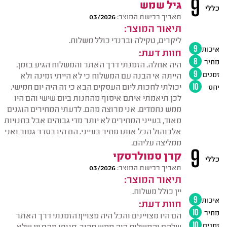
9
גיל שמש
כללי
תאריך רכישת המוצר:
03/2026
תיאור המוצר:
ליקרים, טקילה וברנדי כולל משלוח.
איכות
9
חוות דעת:
מחיר
8
היה אחלה. הזמנתי דרך האתר והמשלוח הגיע בזמן.
זמנים
9
הייתה אי הבנה עם המשלוח כי לא הייתי זמינה ולא
יכולתי לחכות ליום העסקים הבא כי זה היה יום חמישי.
יחס
10
לכן תיאמתי איתם איסוף מהחנות ביום שישי והם היו
ממש נחמדים. אני מרוצה מהם. לדעתי המחירים הוגנים
מאוד, בעייני המחירים לא יותר מדי גבוהים אבל בחנויות
אלכוהול הכל אותו מחיר בעייני. הם היו בסדר גמור ואני
ממליצה עליהם.
9
קרן סמולרסקי
כללי
תאריך רכישת המוצר:
03/2026
תיאור המוצר:
יין כולל משלוח.
איכות
9
חוות דעת:
מחיר
10
הם היו מצויינים והכל היה מצויין! הזמנתי דרך האתר
זמנים
10
שלהם והמשלוח היה ממש מהיר. קניתי מהם יין שלא