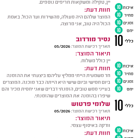
יין, טקילה ומשקאות חריפים נוספים.
איכות
10
חוות דעת:
מחיר
10
המוצר שלהם היה מעולה, מהשירות ועד הכול. באמת
זמנים
10
הכול היה טוב, אני מרוצה.
יחס
10
10
נסיר מורדוב
כללי
תאריך רכישת המוצר:
05/2026
תיאור המוצר:
יין כולל משלוח.
איכות
10
חוות דעת:
מחיר
10
חד משמעית הייתי ממליץ עליהם! ביצעתי את ההזמנה
זמנים
10
ביום חמישי וביום שישי היא הייתה כבר מוכנה. המוצרים
בעייני ממש טובים, הזמנתי דברים שאני יחסית מכיר והם
יחס
10
שיפרו בהזמנה את המוצרים שהזמנתי.
10
שלומי פרטוש
כללי
תאריך רכישת המוצר:
05/2026
תיאור המוצר:
וודקה באיסוף עצמי.
איכות
10
חוות דעת:
מחיר
10