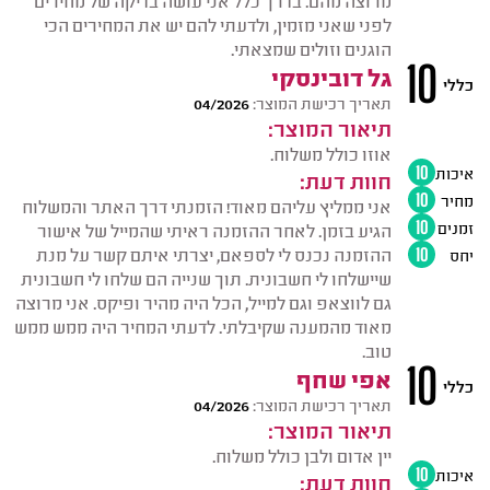
לפני שאני מזמין, ולדעתי להם יש את המחירים הכי
הוגנים וזולים שמצאתי.
10
גל דובינסקי
כללי
תאריך רכישת המוצר:
04/2026
תיאור המוצר:
אוזו כולל משלוח.
איכות
10
חוות דעת:
מחיר
10
אני ממליץ עליהם מאוד! הזמנתי דרך האתר והמשלוח
זמנים
10
הגיע בזמן. לאחר ההזמנה ראיתי שהמייל של אישור
ההזמנה נכנס לי לספאם, יצרתי איתם קשר על מנת
יחס
10
שיישלחו לי חשבונית. תוך שנייה הם שלחו לי חשבונית
גם לווצאפ וגם למייל, הכל היה מהיר ופיקס. אני מרוצה
מאוד מהמענה שקיבלתי. לדעתי המחיר היה ממש ממש
טוב.
10
אפי שחף
כללי
תאריך רכישת המוצר:
04/2026
תיאור המוצר:
יין אדום ולבן כולל משלוח.
איכות
10
חוות דעת: