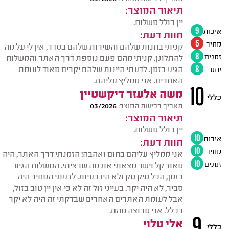
תיאור המוצר:
יין כולל משלוח.
איכות
9
חוות דעת:
מחיר
5
קניתי בחנות שלהם והשירות שלהם בסדר, אין לי על מה
זמנים
8
להתלונן. קניתי מהם פעם נוספת דרך האתר והמשלוח
הגיע בזמן. לדעתי היינות שלהם יקרים מאוד לעומת
יחס
8
האחרים. אני ממליץ עליהם.
10
משה אלעזר דיקשטיין
כללי
תאריך רכישת המוצר:
03/2026
תיאור המוצר:
יין כולל משלוח.
איכות
10
חוות דעת:
מחיר
10
אני ממליץ עליהם בחום ואהבה! הזמנתי דרך האתר, היה
זמנים
10
מאוד קל וישר מצאתי את מה שרציתי. המשלוח הגיע
בזמן, הכל טיק טק ולא היו בעיות. לדעתי המחיר היה
סביר, לא היה יקר. בעייני זול זה לא כי אין יין טוב בזול,
אבל לעומת האתרים האחרים שבדקתי זה היה לא יקר
בכלל. אני מרוצה מהם.
9
אלי טלוי
כללי