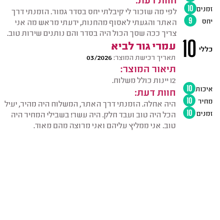
זמנים
10
לפי מה שזכור לי קיבלתי יחס בסדר גמור. הזמנתי דרך
יחס
9
האתר והגעתי לאסוף מהחנות, ידעתי מראש מה אני
צריך ככה שסך הכול היה בסדר והם נותנים שירות טוב.
10
עמרי גור לביא
כללי
תאריך רכישת המוצר:
03/2026
תיאור המוצר:
12 יינות כולל משלוח.
איכות
10
חוות דעת:
מחיר
10
היה אחלה. הזמנתי דרך האתר, המשלוח היה מהיר, יעיל
זמנים
10
הכל היה טוב ועבד חלק. היה עשר! בשבילי המחיר היה
טוב. אני ממליץ עליהם ואני מרוצה מהם מאוד.
ממוצע דירוגים