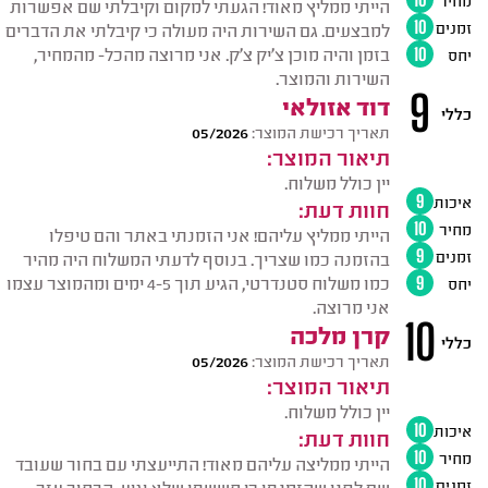
הייתי ממליץ מאוד! הגעתי למקום וקיבלתי שם אפשרות
זמנים
10
למבצעים. גם השירות היה מעולה כי קיבלתי את הדברים
בזמן והיה מוכן צ'יק צ'ק. אני מרוצה מהכל- מהמחיר,
יחס
10
השירות והמוצר.
9
דוד אזולאי
כללי
תאריך רכישת המוצר:
05/2026
תיאור המוצר:
יין כולל משלוח.
איכות
9
חוות דעת:
מחיר
10
הייתי ממליץ עליהם! אני הזמנתי באתר והם טיפלו
זמנים
9
בהזמנה כמו שצריך. בנוסף לדעתי המשלוח היה מהיר
כמו משלוח סטנדרטי, הגיע תוך 4-5 ימים ומהמוצר עצמו
יחס
9
אני מרוצה.
10
קרן מלכה
כללי
תאריך רכישת המוצר:
05/2026
תיאור המוצר:
יין כולל משלוח.
איכות
10
חוות דעת:
מחיר
10
הייתי ממליצה עליהם מאוד! התייעצתי עם בחור שעובד
זמנים
10
שם לפני שהזמנתי כי חששתי שלא יגיע, הבחור עזר