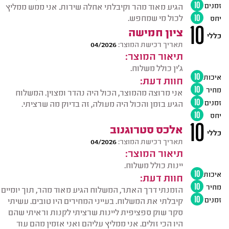
זמנים
10
הגיע מאוד מהר וקיבלתי אחלה שירות. אני ממש ממליץ
לכול מי שמחפש.
יחס
10
10
ציון חמישה
כללי
תאריך רכישת המוצר:
04/2026
תיאור המוצר:
ג'ין כולל משלוח.
איכות
10
חוות דעת:
מחיר
10
אני מרוצה מהמוצר, הכול היה נהדר ומצוין. המשלוח
זמנים
10
הגיע בזמן והכול היה מעולה, זה בדיוק מה שרציתי.
יחס
10
10
אלכס סטרוגנוב
כללי
תאריך רכישת המוצר:
04/2026
תיאור המוצר:
יינות כולל משלוח.
איכות
10
חוות דעת:
מחיר
10
הזמנתי דרך האתר, המשלוח הגיע מאוד מהר, תוך יומיים
זמנים
10
קיבלתי את המשלוח. בעייני המחירים היו טובים. עשיתי
סקר שוק ספציפית ליינות שרציתי לקנות וראיתי שהם
היו הכי זולים. אני ממליץ עליהם ואני אזמין מהם עוד