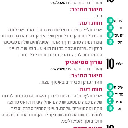
תאריך רכישת המוצר:
03/2026
תיאור המוצר:
רום.
איכות
10
חוות דעת:
מחיר
10
אני ממליצה עליהם ואני מרוצה מהם מאוד. אני קונה
זמנים
10
מהם על בסיס קבוע לעסק שלי. אני קונה מהם גם בחנות
וגם מזמינה מהם דרך האתר. המשלוחים שלהם מגיעים
יחס
10
בזמן והשירות שלהם בחנות הוא עשר מעשר. בעייני
המחיר מושלם, הם הכי טובים במחירים לדעתי.
10
שרון ספיאניק
כללי
תאריך רכישת המוצר:
03/2026
תיאור המוצר:
מארז ערק ואביזרים באיסוף עצמי.
איכות
10
חוות דעת:
מחיר
10
אני ממליץ עליהם. הזמנתי דרך האתר וגם הגעתי לחנות
זמנים
9
שלהם כמה פעמים. יש להם אחלה שירות ואני מרוצה
מהם ומהמוצרים שלהם. בעייני המחיר סבבה וסביר
יחס
10
למוצר בהשוואה למה שבדקתי במקומות אחרים. זה היה
מוכן בזמן ואפילו לפני.
מאיר יפרח