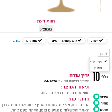
חוות דעת
ממוצע
איך בדקנו
יינות
משקאות חריפים
מארזים
עוד...
יצירת קשר
מיון
רלוונטיות
תאריך
10
ירין שדה
כללי
תאריך רכישת המוצר:
04/2026
תיאור המוצר:
משקאות חריפים כולל משלוח.
איכות
10
חוות דעת:
מחיר
10
הם נהדרים, אני קונה מהם באופן קבוע. אני מזמינה דרך
זמנים
10
האתר והמשלוחים מגיעים בזמן. הייתה פעם אחת