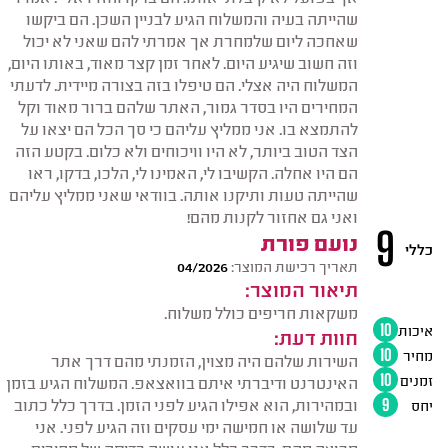
שהייתה בעיה והמשלוח הגיע לבניין השכן. הם ביקשו
שאחכה ליום שלמחרת אך אמרתי להם שאני לא יכול
וזה חשוב שיגיע היום. לאחר זמן קצר מאוד, באותו היום,
המשלוח היה אצלי. הם טיפלו בזה בצורה מיידית. לדעתי
המחירים היו בסדר גמור, האתר שלהם ברור מאוד וקל
להתמצא בו. אני ממליץ עליהם כי סך הכל הם יצאו על
הצד הטוב ביותר, לא היו וויכוחים ולא כלום. בקטע הזה
הם היו אחלה. הקשיבו לי, האמינו לי, הלכו, בדקו, ראו
שהייתה טעות ותיקנו אותה. בוודאי שאני ממליץ עליהם
ואני גם אחזור לקנות מהם!
9
נועם פורת
כללי
תאריך רכישת המוצר:
04/2026
תיאור המוצר:
משקאות חריפים כולל משלוח.
איכות
10
חוות דעת:
מחיר
10
השירות שלהם היה מצוין, הזמנתי מהם דרך אתר
זמנים
10
האינטרנט ודיברתי איתם בוואצאפ. המשלוח הגיע בזמן
ובמהירות, הוא אפילו הגיע לפני הזמן. בדרך כלל כתוב
יחס
9
עד שלושה או חמישה ימי עסקים וזה הגיע לפני. אני
מרוצה מהם. בדרך כלל אני עושה בדיקה של מחירים