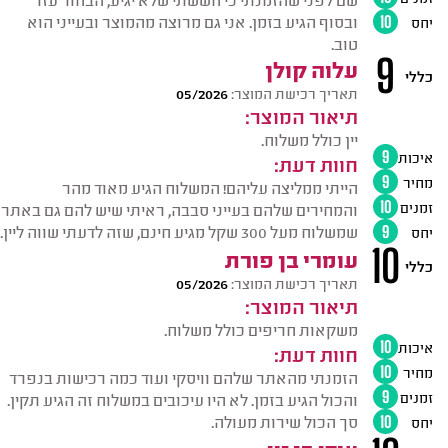
ובסוף הגיע בזמן. אני גם מרוצה מהמוצר ובעייני הוא
יחס
10
טוב.
9
עלוה קולן
כללי
תאריך רכישת המוצר:
05/2026
תיאור המוצר:
יין כולל משלוח.
איכות
9
חוות דעת:
מחיר
9
הייתי ממליצה עליהם! המשלוח הגיע מאוד מהר
זמנים
10
והמחירים שלהם בעייני סבבה, ראיתי שיש להם גם באתר
שמשלוח מעל 300 שקל מגיע חינם, שזה לדעתי שווה ליין.
יחס
9
10
עומרי בן פורת
כללי
תאריך רכישת המוצר:
05/2026
תיאור המוצר:
משקאות חריפים כולל משלוח.
איכות
10
חוות דעת:
מחיר
10
הזמנתי מהאתר שלהם וויסקי ועוד כמה רכישות בנפרד
זמנים
9
והכול הגיע בזמן. לא היו עיכובים במשלוח זה הגיע תקין.
סך הכול שירות מעולה.
יחס
10