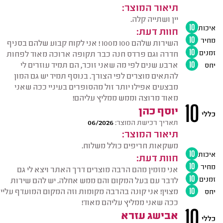
תיאור המוצר:
יין ושתייה קלה.
איכות
10
חוות דעת:
מחיר
10
השירות שלהם 100 מ100 ! אני לקוח קבוע שלהם בסניף
זמנים
10
חדרה וגם פרדס חנה כבר תקופה ארוכה מאוד לפחות
ארבע שנים לפי מה שאני זוכר, הם תמיד עוזרים לי
יחס
10
להתאים מוצרים לפי הצורך. בנוסף תמיד יש גם המון
מבצעים אפילו יותר זול מהסופרים בעיניי ככה שאני
מאוד מרוצה וממש ממליץ עליהם!
10
יוסף כהן
כללי
תאריך רכישת המוצר:
06/2026
תיאור המוצר:
משקאות חריפים כולל משלוח.
איכות
10
חוות דעת:
מחיר
10
אני מזמין מהם הרבה מוצרים דרך האתר ויצא לי גם
זמנים
10
לדבר עם בעל המקום והם ממש אחלה. יש להם שירות
מצוין! אני קונה בהרבה מקומות וזה המקום המועדף עליי
יחס
10
ככה שאני ממליץ עליהם מאוד!
10
אבישג עזרא
כללי