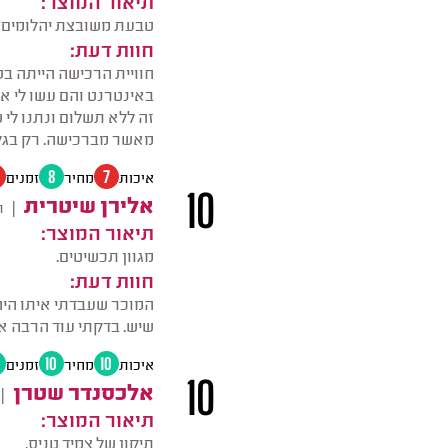
טבעת משובצת יהלומים 
חוות דעת:
חוויית הרכישה הייתה ב
באינטרנט והם עשו לי א
זה ללא תשלום ונתנו לי
מאשר מברכישה. רק בגלל
איכות
7
מחיר
8
זמנים
10
אלירן שיטרית
|
ת
תיאור המוצר:
מגוון תכשיטים.
חוות דעת:
המוכר שעבדתי איתו היה
שיש. בדקתי עוד הרבה א
איכות
10
מחיר
10
זמנים
10
אלכסנדר שטרן
|
תיאור המוצר:
תיקון של צמיד טניס.