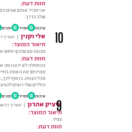
חוות דעת:
אני מכיר אותם שנים הם
שלב בדרך.
איכות
10
מחיר
10
זמנים
10
אלי וקנין
|
תאריך ר
תיאור המוצר:
טבעת עם שיבוץ חמש אבני חן בשווי 1 
חוות דעת:
בהתחלה לא ידענו מה אנחנ
מצוינים! את האמת בחיי
מכל הצוות. בנוסף לכך,
הילדים שלי רוצים להגיע
איכות
10
מחיר
10
זמנים
9
איציק אהרון
|
תאריך רכישת
תיאור המוצר:
צמיד.
חוות דעת: