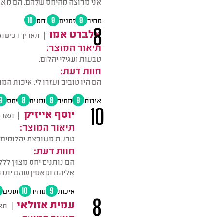
אני מרוצה מהיחס שלהם. הם מאוד 
מחיר
9
זמנים
9
יחס
10
8
אלברט אמו
|
תאריך רכישת 
תיאור המוצר:
טבעות ועגילי יהלום.
חוות דעת:
הם היו טובים ועזרו לי. איכות המ
איכות
9
מחיר
8
זמנים
8
יחס
9
10
יוסף אייזיק
|
תארי
תיאור המוצר:
טבעת משובצת יהלומים 
חוות דעת:
אליהם ומאמין שהם יתנו 
איכות
9
מחיר
10
זמנים
8
עמית אזולאי
|
תאר
תיאור המוצר: