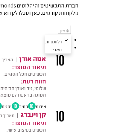
מלקוחות קודמים. כאן תוכלו לקרוא את כל חו
מיון
רלוונטיות
תאריך
10
אמה אורן
|
תאריך ר
תיאור המוצר:
תכשיטים מכל הסוגים.
חוות דעת:
שלומי, ניר ואורן הם הי
תמונה בראש והם מוצאים
איכות
10
מחיר
10
זמנים
10
קן וינברג
|
תאריך ר
תיאור המוצר:
תכשיט בעיצוב אישי.