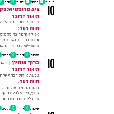
איכות
10
מחיר
10
זמנים
10
יחס
10
10
גיא טרוסטיאנצקי
תיאור המוצר:
טבעת אירוסין עם יהלום.
חוות דעת:
אני מאוד מרוצה מהם! ק
והבחורה שם מאוד עזרה ל
ממש 100%. במחיר הם גם התגמשו איתי. אני יודע שכשיהיה צורך אחזור לשם. אין לי מילה רעה להגיד עליהם.
איכות
10
מחיר
10
זמנים
10
ברוך אוחיון
|
תארי
תיאור המוצר:
טבעת אירוסין בהתאמה 
חוות דעת:
בתור התחלה, שלחתי להם
קובץ, רציתי לבצע תיקון
מיום ליום. מבחינת המחיר
איכות
10
מחיר
10
זמנים