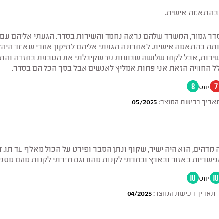
בהתאמה אישית.
סדר גמור, המשרד שלהם נראה נחמד והשירות בסדר. הגעתי אליהם עם
ותה בהתאמה אישית. לאחרונה הגעתי אליהם לתיקון אחרי שאחד היהל
 שירות, אבל לקחו שלושה שבועות עד שקיבלתי את הטבעת בחזרה והת
 החוויה הזאת אני פחות אמליץ לאנשים אבל בסך הכל הם בסדר.
7
יחס
8
אריך רכישת המוצר:
05/2025
 מדהים, הוא היה ישיר, שקוף ונתן הסבר ופירט על הכול מאלף עד תו
פשריות באזור ובארץ ובחרתי לקנות מהם וגם חזרתי לקנות מהם מספ
10
יחס
10
תאריך רכישת המוצר:
04/2025