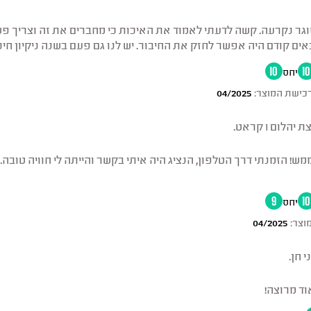
 נקרעה. קשה לדעתי לאמוד את האיכות כי מחברים את זה וצריך פשו
אים קודם היה אפשר לחזק את החיבור. יש לנו גם פעם בשנה ניקיון חינ
10
יחס
10
כישת המוצר:
04/2025
ום 1 קראט.
מש! הזמנתי דרך הטלפון, הנציג היה איתי בקשר והייתה לי חוויה טובה.
10
יחס
9
וצר:
04/2025
 חן.
וד מרוצה!