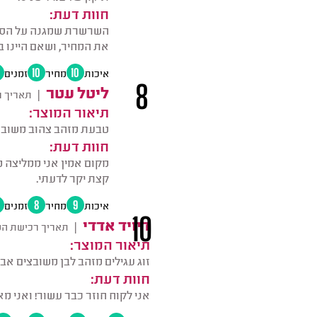
חוות דעת:
השרשרת שמגנה על הסוגר
את המחיר, ושאם היינו ב
איכות
10
מחיר
10
זמנים
8
ליטל עטר
|
תאריך ר
תיאור המוצר:
טבעת מזהב צהוב משובצת יהל
חוות דעת:
מקום אמין אני ממליצה מ
קצת יקר לדעתי.
איכות
9
מחיר
8
זמנים
10
דיויד אדדי
|
תאריך רכישת המ
תיאור המוצר:
זוג עגילים מזהב לבן משובצים אבני
חוות דעת:
אני לקוח חוזר כבר עשור! ואני מא