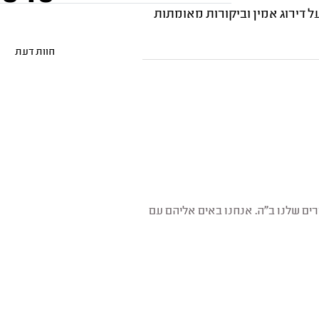
eDi קיבלה את תו האיכות של מידרג - מידרג Trust, המתבסס על דירוג אמין וביקורות מאומתות
חוות דעת
רים שלנו ב"ה. אנחנו באים אליהם עם