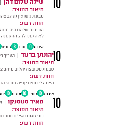
10
שילה שלום דהן
|
תיאור המוצר:
טבעת נישואין מזהב צה
חוות דעת:
השירות שלהם היה מעולה!
לא הגענו לזה. ההקטנה 
איכות
10
מחיר
8
זמנים
10
יהונתן ברנור
|
תאריך רכ
תיאור המוצר:
טבעת משובצת יהלום מזהב צה
חוות דעת:
הייתה לי חווית קנייה טובה! ה
איכות
10
מחיר
10
זמנים
10
יחס
10
מאיר סטסנקו
|
תא
תיאור המוצר:
שני זוגות עגילים ועוד ת
חוות דעת: