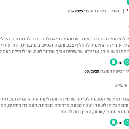
|
תאריך רכישת המוצר:
03/2025
יבלתי המלצה מחבר שקנה שם והמלצתי גם לעוד חבר לקנות שם. היו ל
י, אחרי זה החלטתי להחליף צבע והם היו גמישים מהבחינה הזו. אחרי 
10
יחס
10
ך רכישת המוצר:
03/2025
אישית.
 דוגמא של הטבעת לפי מה שדמיינתי והם לקחו את הדוגמא ועשו ממנ
 והם הצליחו לשפר ויצאה טבעת מדהימה. מבחינת העמידה בזמנים, הם 
, הוא מטורף, שווה, מצוין ונוח לדעתי.
10
יחס
10