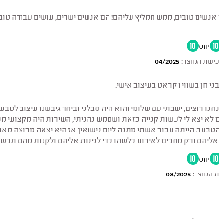
 אנשים טובים, ממש ממליץ עליהם! הם אנשים ישרים, עושים עבודה טוב
10
יחס
10
כישת המוצר:
04/2025
קראט בעיצוב אישי.
ו רוצים, ישבתי עם שלומי והוא היה סבלני וביחד גיבשנו עיצוב לטבעת, 
ם לא יצא לי לעשות קנייה כזאת ושממש נהניתי, השירות היה מקצועי 
 הטבעת הייתה עבור אשתי מתנה ליום נישואין אז היא יצאה מרוצה מא
 אליהם ורק מחכים לאירוע כלשהו כדי לפנות אליהם ולקנות מהם תכשיט
10
יחס
10
 המוצר:
08/2025