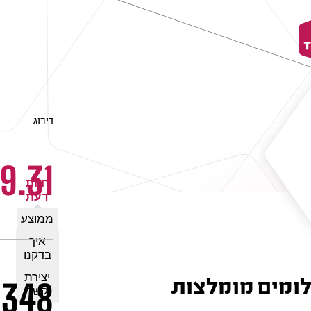
דירוג
9.31
חוות
דעת
ממוצע
איך
בדקנו
יצירת
348
קשר